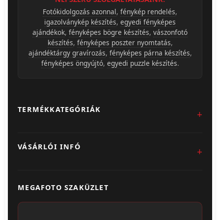
Fotókidolgozás azonnal
,
fénykép rendelés
,
igazolványkép készítés
,
egyedi fényképes
ajándékok
,
fényképes bögre készítés
,
vászonfotó
készítés
,
fényképes poszter nyomtatás
,
ajándéktárgy gravírozás
,
fényképes párna készítés
,
fényképes öngyújtó
,
egyedi puzzle készítés
.
TERMÉKKATEGÓRIÁK
Fotókidolgozás
VÁSÁRLÓI INFÓ
Egyedi Ajándéktárgyak
Üzletünk & Kapcsolat
Poszter & Falikép
MEGAFOTO SZAKÜZLET
Szállítás & Fizetés
Fotónaptár