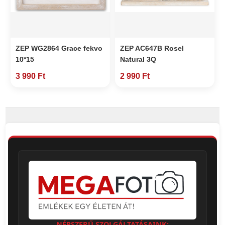
ZEP WG2864 Grace fekvo
ZEP AC647B Rosel
10*15
Natural 3Q
3 990 Ft
2 990 Ft
NÉPSZERŰ SZOLGÁLTATÁSAINK: