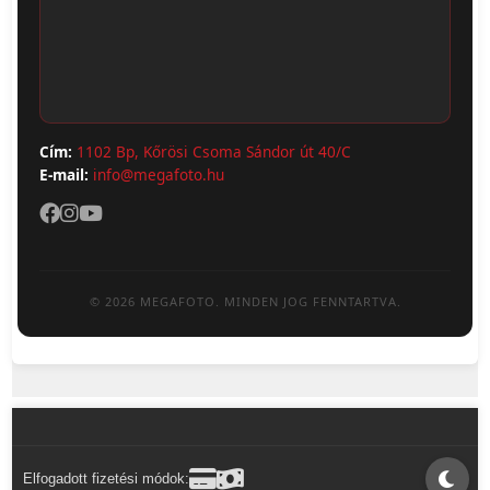
ÁSZF
Webshop (Album, Keret)
Adatvédelem
Cím:
1102 Bp, Kőrösi Csoma Sándor út 40/C
E-mail:
info@megafoto.hu
© 2026 MEGAFOTO. MINDEN JOG FENNTARTVA.
Elfogadott fizetési módok: