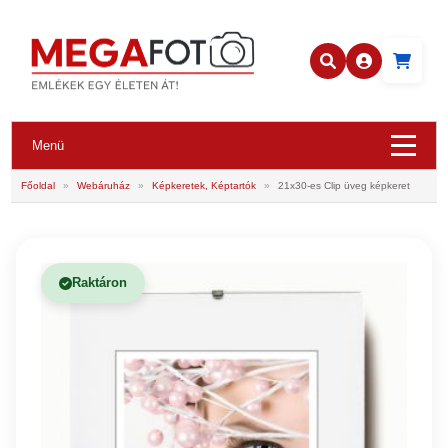
Menü
Főoldal
»
Webáruház
»
Képkeretek, Képtartók
»
21x30-es Clip üveg képkeret
Raktáron