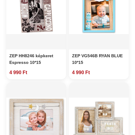
ZEP HH8246 képkeret
ZEP VG546B RYAN BLUE
Espresso 10*15
10*15
4 990 Ft
4 990 Ft