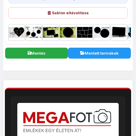
Sablon eltávolítása
Mentés
Mentett termékek