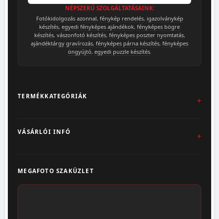
NÉPSZERŰ SZOLGÁLTATÁSAINK:
Fotókidolgozás azonnal
,
fénykép rendelés
,
igazolványkép
készítés
,
egyedi fényképes ajándékok
,
fényképes bögre
készítés
,
vászonfotó készítés
,
fényképes poszter nyomtatás
,
ajándéktárgy gravírozás
,
fényképes párna készítés
,
fényképes
öngyújtó
,
egyedi puzzle készítés
.
TERMÉKKATEGÓRIÁK
Fotókidolgozás
VÁSÁRLÓI INFÓ
Egyedi Ajándéktárgyak
Üzletünk & Kapcsolat
Poszter & Falikép
MEGAFOTO SZAKÜZLET
Szállítás & Fizetés
Fotónaptár
ÁSZF
Webshop (Album, Keret)