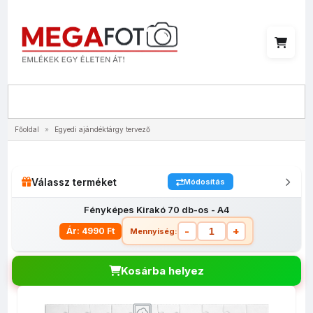
Menü
Főoldal
»
Egyedi ajándéktárgy tervező
Válassz terméket
Módosítás
Fényképes Kirakó 70 db-os - A4
-
+
Ár: 4990 Ft
Mennyiség:
Kosárba helyez
Egyedi
Fényképes
Fényképes
Fényképes
Fényképes