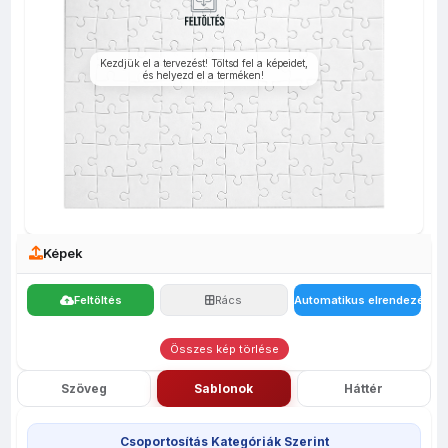
fényképes
bevásárló
Poháralátét
Bögrék
egérpadok
tolltartó
szatyor
j
Kezdjük el a tervezést! Töltsd fel a képeidet,
és helyezd el a terméken!
Képek
Feltöltés
Rács
Automatikus elrendezés
Összes kép törlése
Szöveg
Sablonok
Háttér
Csoportosítás Kategóriák Szerint