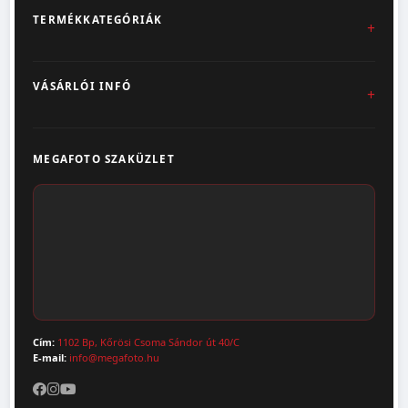
TERMÉKKATEGÓRIÁK
Fotókidolgozás
VÁSÁRLÓI INFÓ
Egyedi Ajándéktárgyak
Üzletünk & Kapcsolat
Poszter & Falikép
MEGAFOTO SZAKÜZLET
Szállítás & Fizetés
Fotónaptár
ÁSZF
Webshop (Album, Keret)
Adatvédelem
Cím:
1102 Bp, Kőrösi Csoma Sándor út 40/C
E-mail:
info@megafoto.hu