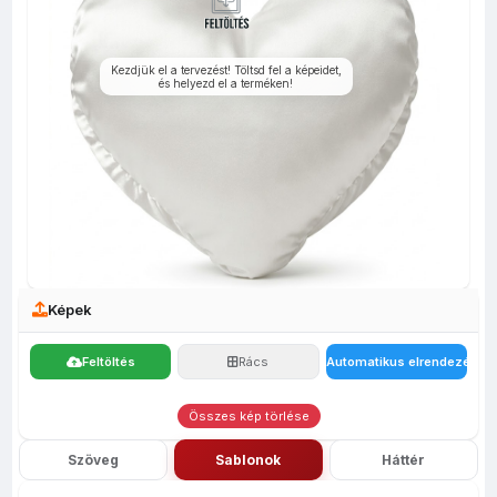
fényképes
bevásárló
Poháralátét
Bögrék
egérpadok
tolltartó
szatyor
j
Kezdjük el a tervezést! Töltsd fel a képeidet,
és helyezd el a terméken!
Képek
Feltöltés
Rács
Automatikus elrendezés
Összes kép törlése
Szöveg
Sablonok
Háttér