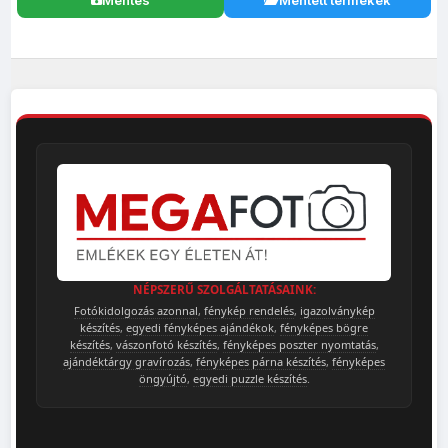
NÉPSZERŰ SZOLGÁLTATÁSAINK:
Fotókidolgozás azonnal
,
fénykép rendelés
,
igazolványkép
készítés
,
egyedi fényképes ajándékok
,
fényképes bögre
készítés
,
vászonfotó készítés
,
fényképes poszter nyomtatás
,
ajándéktárgy gravírozás
,
fényképes párna készítés
,
fényképes
öngyújtó
,
egyedi puzzle készítés
.