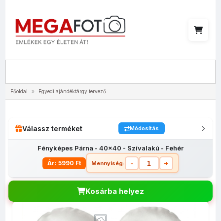
Menü
Főoldal
»
Egyedi ajándéktárgy tervező
Válassz terméket
Módosítás
Fényképes Párna - 40x40 - Szívalakú - Fehér
-
+
Ár: 5990 Ft
Mennyiség:
Kosárba helyez
Egyedi
Fényképes
Fényképes
Fényképes
Fényképes