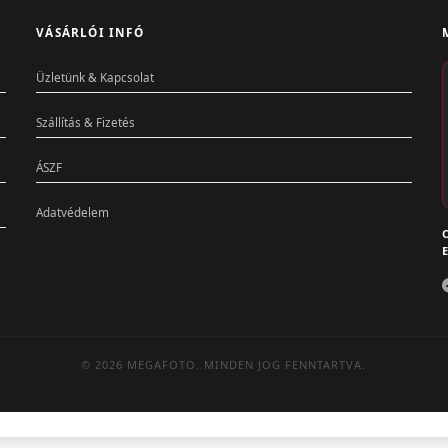
VÁSÁRLÓI INFÓ
Üzletünk & Kapcsolat
Szállítás & Fizetés
ÁSZF
Adatvédelem
C
E
© 2026 MEGAFOTO. MINDEN JOG FENNTARTVA.