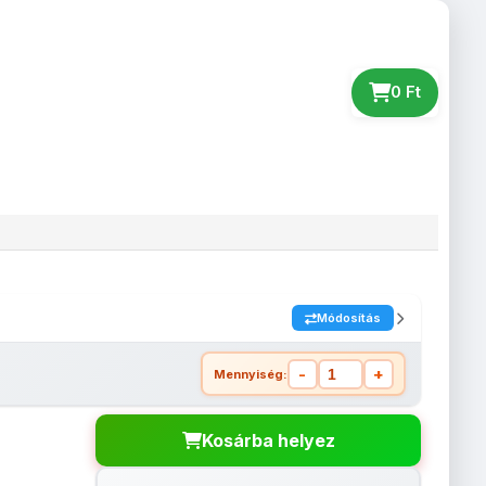
0 Ft
Webáruház
Árlista
Kapcsolat
Módosítás
-
+
Mennyiség:
Kosárba helyez