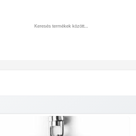
Egyedi ajándéktárgyak
Fotókönyv
Fényképes naptár