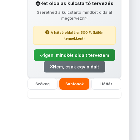
Két oldalas kulcstartó tervezés
Saját
Fényképes
Fényképes
Egyedi
Fényképes
F
Szeretnéd a kulcstartó mindkét oldalát
nyképes
Hamutartó
Tányéralátét
fényképes
sütőkesztyű
mér
megtervezni?
tyabiléta
tolltartó kerek
A hátsó oldal ára: 500 Ft (külön
termékként)
Igen, mindkét oldalt tervezem
Nem, csak egy oldalt
Szöveg
Sablonok
Háttér