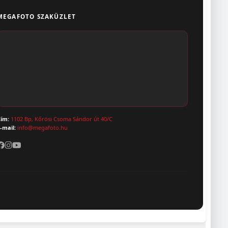
MEGAFOTO SZAKÜZLET
ím:
1102 Bp, Kőrösi Csoma Sándor út 40/C
-mail:
info@megafoto.hu