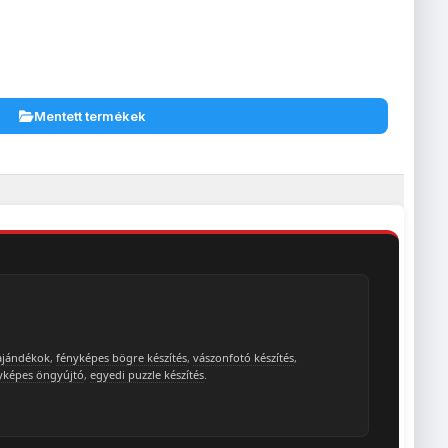
Mentett termékek
ajándékok
,
fényképes bögre készítés
,
vászonfotó készítés
,
yképes öngyújtó
,
egyedi puzzle készítés
.