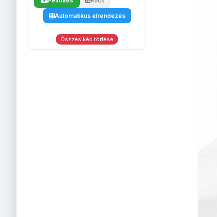
Feltöltés
Rács
Fényképes
Fényképes
Bögrék
egérpadok
Automatikus elrendezés
Egyedi
Fényképes
Fé
fényképes
bevásárló
Poh
tolltartó
szatyor
Összes kép törlése