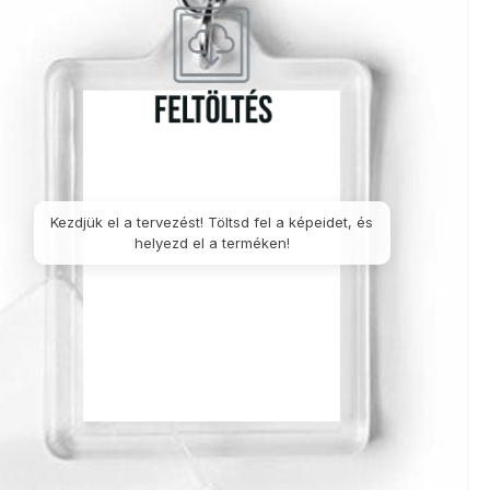
nyképes
Saját
Borosüveg
Fényképes
Fényképes
áralátét
fényképes
póló
szemüvegtörlő
kitűző 32mm
fé
jegyzetfüzet
kendő 15x18cm
ku
Kezdjük el a tervezést! Töltsd fel a képeidet, és
helyezd el a terméken!