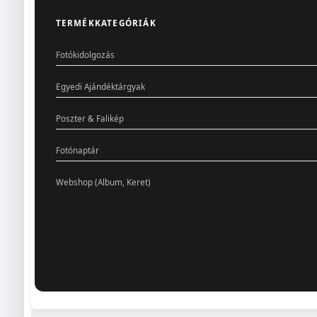
TERMÉKKATEGÓRIÁK
Fotókidolgozás
Egyedi Ajándéktárgyak
Poszter & Falikép
Fotónaptár
Webshop (Album, Keret)