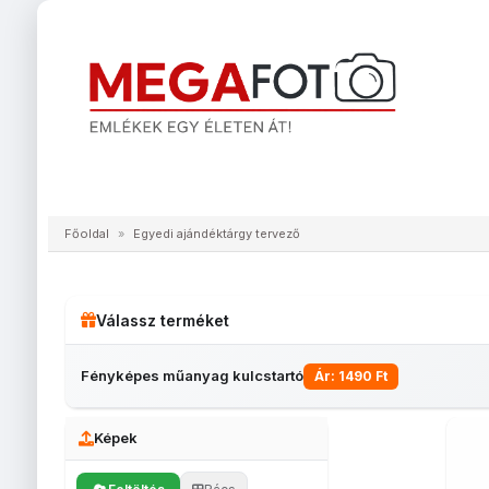
Fénykép nyomtatás, fotó előhívás
Poszter, vászon
Főoldal
»
Egyedi ajándéktárgy tervező
Válassz terméket
Fényképes műanyag kulcstartó
Ár: 1490 Ft
Képek