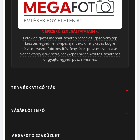
NÉPSZERŰ SZOLGÁLTATÁSAINK:
Fotókidolgozás azonnal
,
fénykép rendelés
,
igazolványkép
készítés
,
egyedi fényképes ajándékok
,
fényképes bögre
készítés
,
vászonfotó készítés
,
fényképes poszter nyomtatás
,
ajándéktárgy gravírozás
,
fényképes párna készítés
,
fényképes
öngyújtó
,
egyedi puzzle készítés
.
TERMÉKKATEGÓRIÁK
Fotókidolgozás
VÁSÁRLÓI INFÓ
Egyedi Ajándéktárgyak
Üzletünk & Kapcsolat
Poszter & Falikép
MEGAFOTO SZAKÜZLET