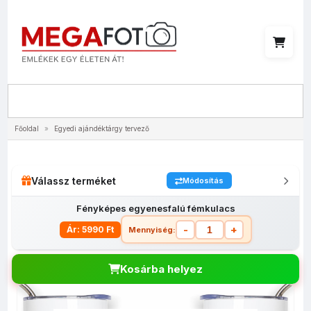
Menü
Főoldal
»
Egyedi ajándéktárgy tervező
Válassz terméket
Módosítás
Fényképes egyenesfalú fémkulacs
-
+
Ár: 5990 Ft
Mennyiség:
Kosárba helyez
Fényképes
Fényképes
Saját
Fényképes
Fé