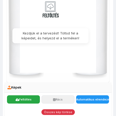
Bögre -
Bögre -
fényképes
Bögre -
B
Fehér - 3dl
Varázsbögre
Bögre -
Színesbelsős
Szín
saját
- Fekete - 3dl
Fekete- 3dl
- Fekete - 3dl
- Ró
fényképpel
Kezdjük el a tervezést! Töltsd fel a
képeidet, és helyezd el a terméken!
Képek
Feltöltés
Rács
Automatikus elrendezés
Összes kép törlése