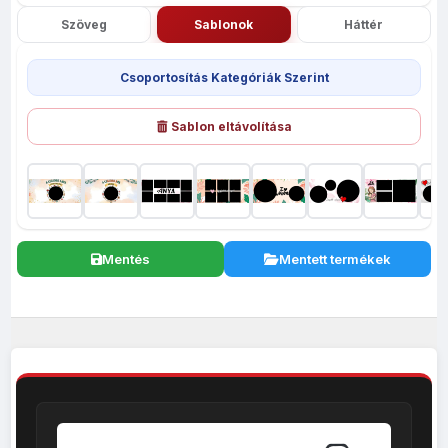
Szöveg
Sablonok
Háttér
Csoportosítás Kategóriák Szerint
Sablon eltávolítása
Mentés
Mentett termékek