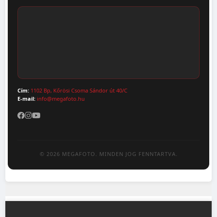
Szállítás & Fizetés
Fotónaptár
ÁSZF
Webshop (Album, Keret)
Adatvédelem
Cím:
1102 Bp, Kőrösi Csoma Sándor út 40/C
E-mail:
info@megafoto.hu
© 2026 MEGAFOTO. MINDEN JOG FENNTARTVA.