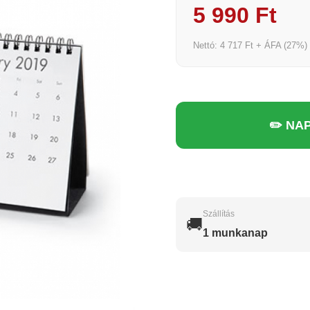
5 990 Ft
Nettó: 4 717 Ft + ÁFA (27%)
✏️ NA
Szállítás
🚚
1 munkanap