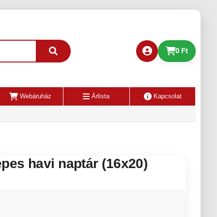
0 Ft
Webáruház
Árlista
Kapcsolat
épes havi naptár (16x20)