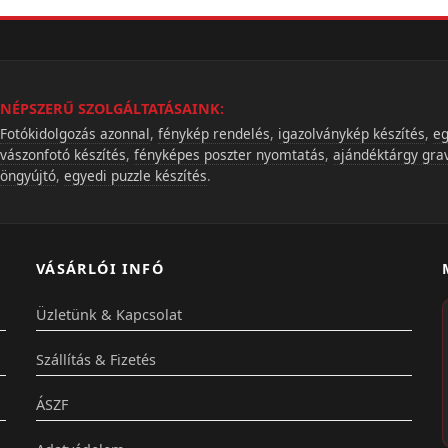
NÉPSZERŰ SZOLGÁLTATÁSAINK:
Fotókidolgozás azonnal
,
fénykép rendelés
,
igazolványkép készítés
,
eg
vászonfotó készítés
,
fényképes poszter nyomtatás
,
ajándéktárgy gra
öngyújtó
,
egyedi puzzle készítés
.
VÁSÁRLÓI INFÓ
Üzletünk & Kapcsolat
Szállítás & Fizetés
ÁSZF