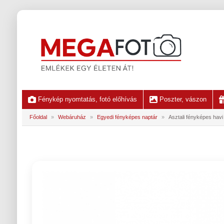
Fénykép nyomtatás, fotó előhívás
Poszter, vászon
Főoldal
»
Webáruház
»
Egyedi fényképes naptár
»
Asztali fényképes havi