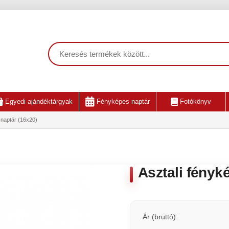
Egyedi ajándéktárgyak
Fényképes naptár
Fotókönyv
 naptár (16x20)
Asztali fényk
Ár (bruttó):