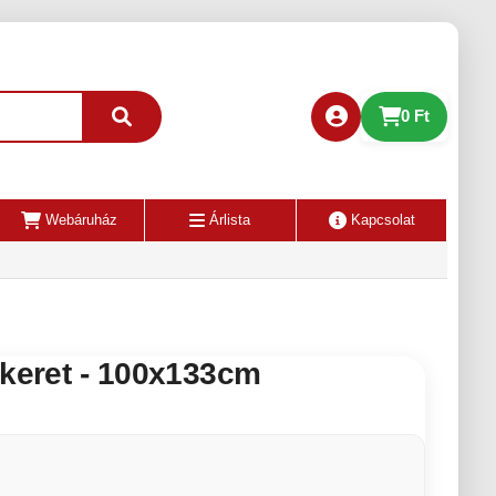
0 Ft
Webáruház
Árlista
Kapcsolat
 keret - 100x133cm