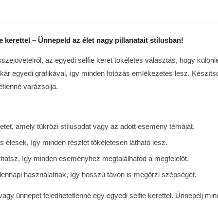
 kerettel – Ünnepeld az élet nagy pillanatait stílusban!
szejövetelről, az egyedi selfie keret tökéletes választás, hogy külö
ár egyedi grafikával, így minden fotózás emlékezetes lesz. Készítsd
etlenné varázsolja.
et, amely tükrözi stílusodat vagy az adott esemény témáját.
s élesek, így minden részlet tökéletesen látható lesz.
hatsz, így minden eseményhez megtalálhatod a megfelelőt.
dennapi használatnak, így hosszú távon is megőrzi szépségét.
gy ünnepet feledhetetlenné egy egyedi selfie kerettel. Ünnepelj min