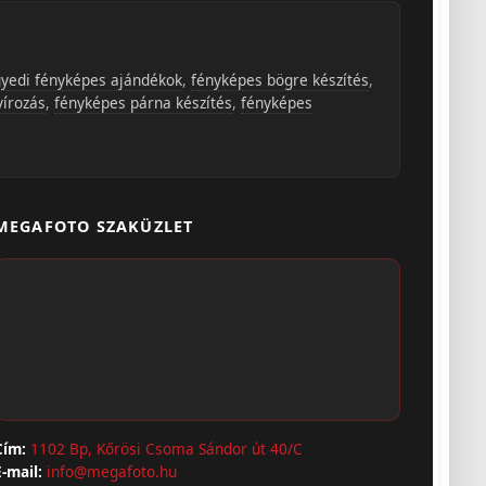
yedi fényképes ajándékok
,
fényképes bögre készítés
,
vírozás
,
fényképes párna készítés
,
fényképes
MEGAFOTO SZAKÜZLET
Cím:
1102 Bp, Kőrösi Csoma Sándor út 40/C
E-mail:
info@megafoto.hu