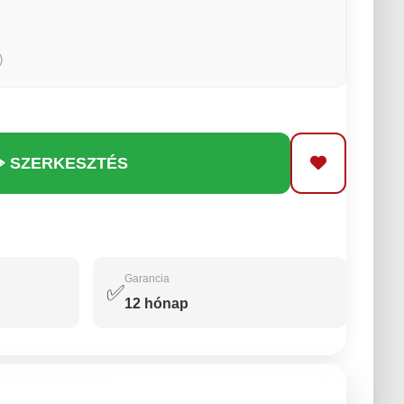
)
️ SZERKESZTÉS
Garancia
✅
12 hónap