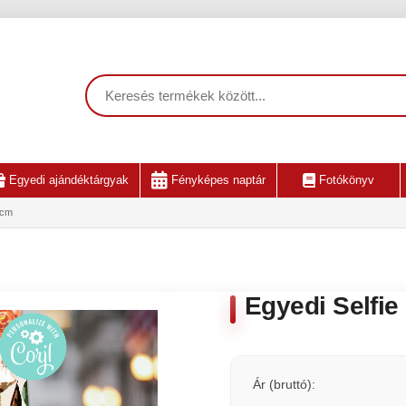
Egyedi ajándéktárgyak
Fényképes naptár
Fotókönyv
3cm
Egyedi Selfie
Ár (bruttó):