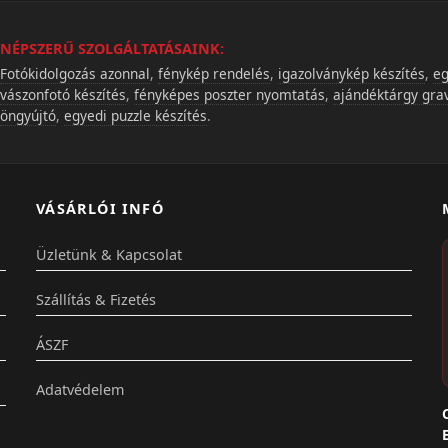
NÉPSZERŰ SZOLGÁLTATÁSAINK:
Fotókidolgozás azonnal
,
fénykép rendelés
,
igazolványkép készítés
,
eg
vászonfotó készítés
,
fényképes poszter nyomtatás
,
ajándéktárgy gra
öngyújtó
,
egyedi puzzle készítés
.
VÁSÁRLÓI INFÓ
Üzletünk & Kapcsolat
Szállítás & Fizetés
ÁSZF
Adatvédelem