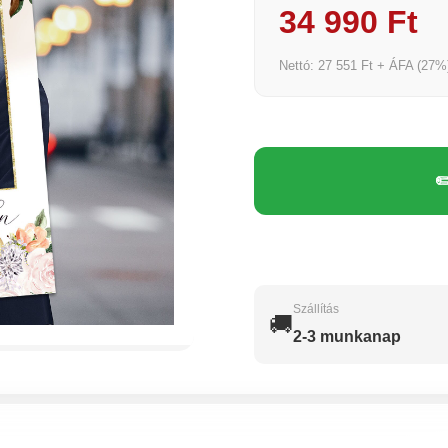
34 990 Ft
Nettó: 27 551 Ft + ÁFA (27%
✏
Szállítás
🚚
2-3 munkanap