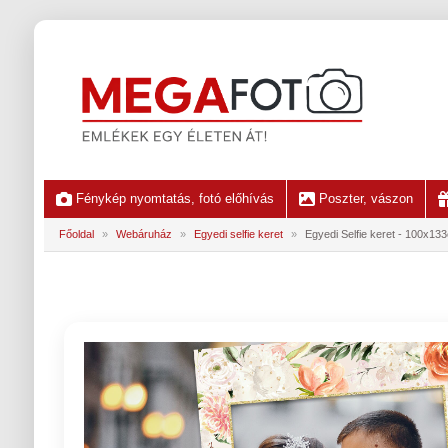
Fénykép nyomtatás, fotó előhívás
Poszter, vászon
Főoldal
»
Webáruház
»
Egyedi selfie keret
»
Egyedi Selfie keret - 100x13