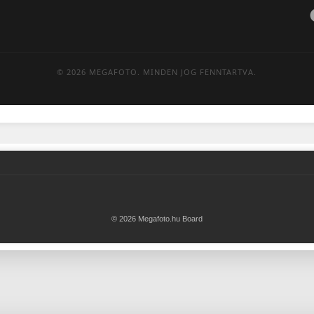
© 2026 MEGAFOTO. MINDEN JOG FENNTARTVA.
© 2026 Megafoto.hu Board