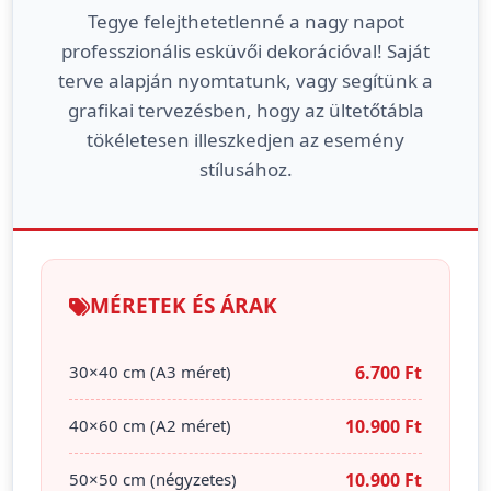
Tegye felejthetetlenné a nagy napot
professzionális esküvői dekorációval! Saját
terve alapján nyomtatunk, vagy segítünk a
grafikai tervezésben, hogy az ültetőtábla
tökéletesen illeszkedjen az esemény
stílusához.
MÉRETEK ÉS ÁRAK
30×40 cm (A3 méret)
6.700 Ft
40×60 cm (A2 méret)
10.900 Ft
50×50 cm (négyzetes)
10.900 Ft