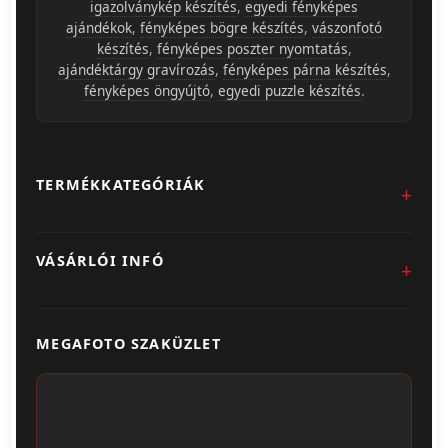
igazolványkép készítés
,
egyedi fényképes
ajándékok
,
fényképes bögre készítés
,
vászonfotó
készítés
,
fényképes poszter nyomtatás
,
ajándéktárgy gravírozás
,
fényképes párna készítés
,
fényképes öngyújtó
,
egyedi puzzle készítés
.
TERMÉKKATEGÓRIÁK
Fotókidolgozás
VÁSÁRLÓI INFÓ
Egyedi Ajándéktárgyak
Üzletünk & Kapcsolat
Poszter & Falikép
MEGAFOTO SZAKÜZLET
Szállítás & Fizetés
Fotónaptár
ÁSZF
Webshop (Album, Keret)