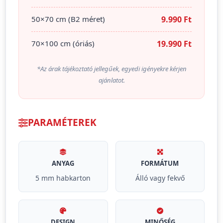
50×70 cm (B2 méret)
9.990 Ft
70×100 cm (óriás)
19.990 Ft
*Az árak tájékoztató jellegűek, egyedi igényekre kérjen
ajánlatot.
PARAMÉTEREK
ANYAG
FORMÁTUM
5 mm habkarton
Álló vagy fekvő
DESIGN
MINŐSÉG