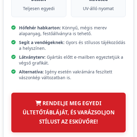
Teljesen egyedi
UV-álló nyomat
Hófehér habkarton:
Könnyű, mégis merev
alapanyag, festőállványra is tehető.
Segít a vendégeknek:
Gyors és stílusos tájékozódás
a helyszínen.
Látványterv:
Gyártás előtt e-mailben egyeztetjük a
végső grafikát.
Alternatíva:
Igény esetén vakrámára feszített
vászonkép változatban is.
RENDELJE MEG EGYEDI
ÜLTETŐTÁBLÁJÁT, ÉS VARÁZSOLJON
STÍLUST AZ ESKÜVŐRE!