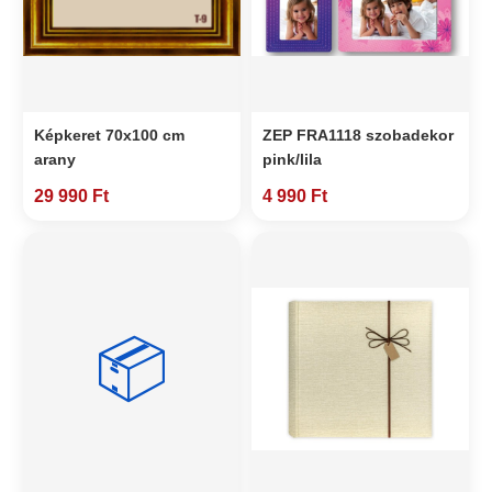
Képkeret 70x100 cm
ZEP FRA1118 szobadekor
arany
pink/lila
29 990 Ft
4 990 Ft
📦