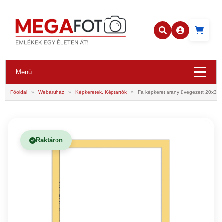
Menü
Főoldal
»
Webáruház
»
Képkeretek, Képtartók
»
Fa képkeret arany üvegezett 20x30
Raktáron