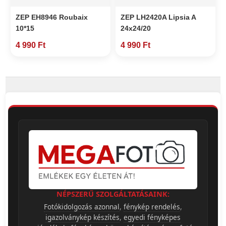
ZEP EH8946 Roubaix
ZEP LH2420A Lipsia A
10*15
24x24/20
4 990 Ft
4 990 Ft
NÉPSZERŰ SZOLGÁLTATÁSAINK:
Fotókidolgozás azonnal
,
fénykép rendelés
,
igazolványkép készítés
,
egyedi fényképes