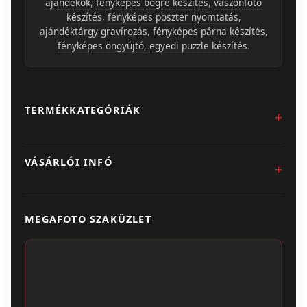
ajándékok
,
fényképes bögre készítés
,
vászonfotó
készítés
,
fényképes poszter nyomtatás
,
ajándéktárgy gravírozás
,
fényképes párna készítés
,
fényképes öngyújtó
,
egyedi puzzle készítés
.
TERMÉKKATEGÓRIÁK
Fotókidolgozás
VÁSÁRLÓI INFÓ
Egyedi Ajándéktárgyak
Üzletünk & Kapcsolat
Poszter & Falikép
MEGAFOTO SZAKÜZLET
Szállítás & Fizetés
Fotónaptár
ÁSZF
Webshop (Album, Keret)
Adatvédelem