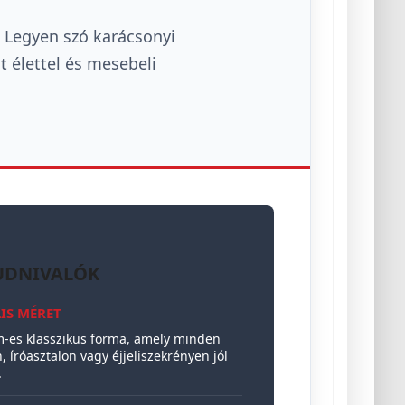
! Legyen szó karácsonyi
t élettel és mesebeli
UDNIVALÓK
LIS MÉRET
m-es klasszikus forma, amely minden
, íróasztalon vagy éjjeliszekrényen jól
.