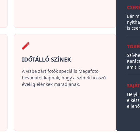
CSER
Bár mi
nyitha
is cse
TÖKÉ
Szívh
IDŐTÁLLÓ SZÍNEK
Karác
amit j
A vízbe zárt fotók speciális Megafoto
bevonatot kapnak, hogy a színek hosszú
évekig élénkek maradjanak.
SAJÁ
Helyi 
elkész
ellenő