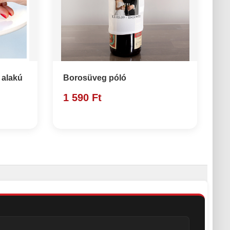
 alakú
Borosüveg póló
1 590 Ft