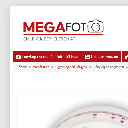
Fénykép nyomtatás, fotó előhívás
Poszter, vászon
Főoldal
»
Webáruház
»
Egyedi ajándéktárgyak
»
Fényképes hógömb (Ováli