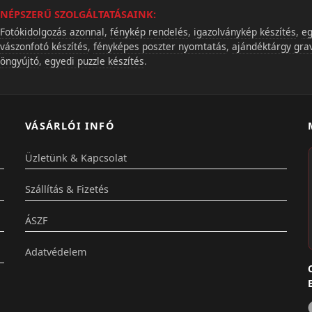
NÉPSZERŰ SZOLGÁLTATÁSAINK:
Fotókidolgozás azonnal
,
fénykép rendelés
,
igazolványkép készítés
,
eg
vászonfotó készítés
,
fényképes poszter nyomtatás
,
ajándéktárgy gra
öngyújtó
,
egyedi puzzle készítés
.
VÁSÁRLÓI INFÓ
Üzletünk & Kapcsolat
Szállítás & Fizetés
ÁSZF
Adatvédelem