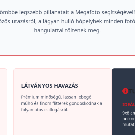
gömbbe legszebb pillanatait a Megafoto segítségével
zös utazásról, a lágyan hulló hópelyhek minden fotó
hangulattal töltenek meg.
LÁTVÁNYOS HAVAZÁS
T
Prémium minőségű, lassan lebegő
műhó és finom flitterek gondoskodnak a
IDEÁ
folyamatos csillogásról.
9x8 c
polcon
mutat