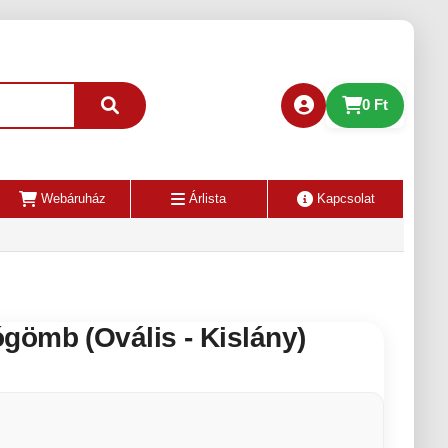
0 Ft
Webáruház
Árlista
Kapcsolat
gömb (Ovális - Kislány)