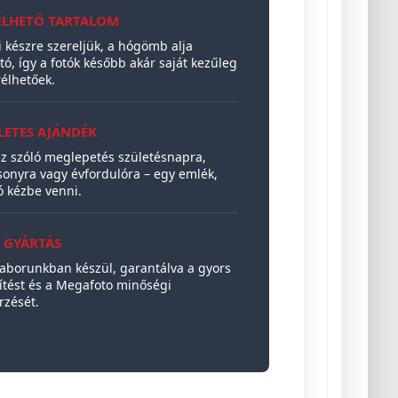
ÉLHETŐ TARTALOM
 készre szereljük, a hógömb alja
tó, így a fotók később akár saját kezűleg
rélhetőek.
LETES AJÁNDÉK
ez szóló meglepetés születésnapra,
sonyra vagy évfordulóra – egy emlék,
ó kézbe venni.
T GYÁRTÁS
laborunkban készül, garantálva a gyors
ítést és a Megafoto minőségi
rzését.