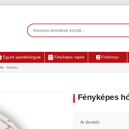
Egyedi ajándéktárgyak
Fényképes naptár
Fotókönyv
s - Kislány)
Fényképes hó
Ár (bruttó):