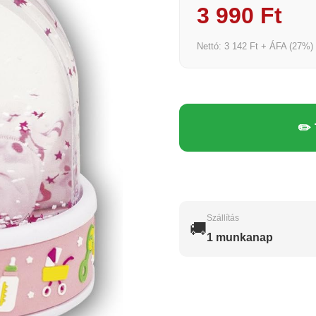
3 990 Ft
Nettó: 3 142 Ft + ÁFA (27%)
✏️
Szállítás
🚚
1 munkanap