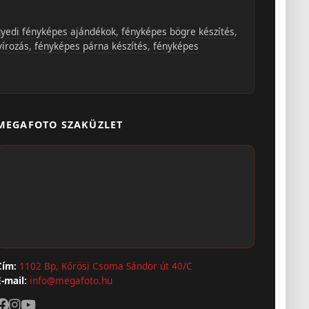
yedi fényképes ajándékok
,
fényképes bögre készítés
,
vírozás
,
fényképes párna készítés
,
fényképes
MEGAFOTO SZAKÜZLET
Cím:
1102 Bp, Kőrösi Csoma Sándor út 40/C
E-mail:
info@megafoto.hu