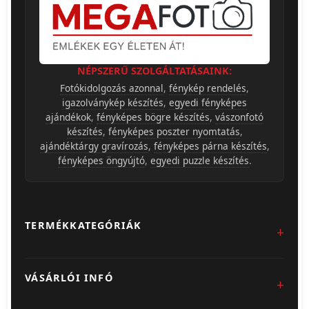
NÉPSZERŰ SZOLGÁLTATÁSAINK:
Fotókidolgozás azonnal
,
fénykép rendelés
,
igazolványkép készítés
,
egyedi fényképes
ajándékok
,
fényképes bögre készítés
,
vászonfotó
készítés
,
fényképes poszter nyomtatás
,
ajándéktárgy gravírozás
,
fényképes párna készítés
,
fényképes öngyújtó
,
egyedi puzzle készítés
.
TERMÉKKATEGÓRIÁK
Fotókidolgozás
VÁSÁRLÓI INFÓ
Egyedi Ajándéktárgyak