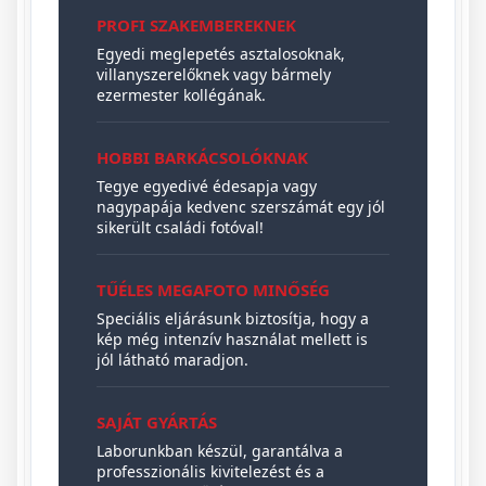
PROFI SZAKEMBEREKNEK
Egyedi meglepetés asztalosoknak,
villanyszerelőknek vagy bármely
ezermester kollégának.
HOBBI BARKÁCSOLÓKNAK
Tegye egyedivé édesapja vagy
nagypapája kedvenc szerszámát egy jól
sikerült családi fotóval!
TŰÉLES MEGAFOTO MINŐSÉG
Speciális eljárásunk biztosítja, hogy a
kép még intenzív használat mellett is
jól látható maradjon.
SAJÁT GYÁRTÁS
Laborunkban készül, garantálva a
professzionális kivitelezést és a