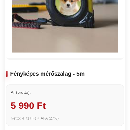
Fényképes mérőszalag - 5m
Ár (bruttó):
5 990 Ft
Nettó: 4 717 Ft + ÁFA (27%)