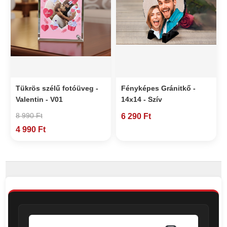
Tükrös szélű fotóüveg -
Fényképes Gránitkő -
Valentin - V01
14x14 - Szív
8 990 Ft
6 290 Ft
4 990 Ft