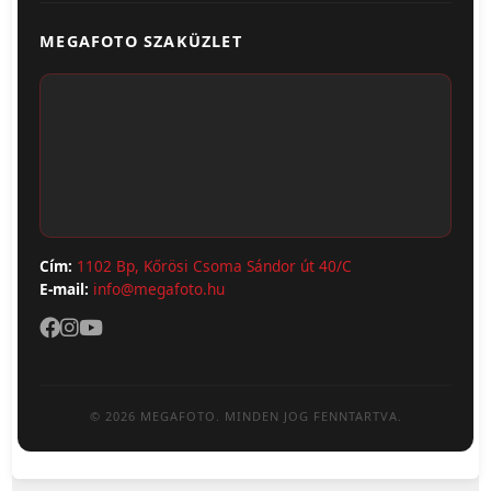
Üzletünk & Kapcsolat
Poszter & Falikép
MEGAFOTO SZAKÜZLET
Szállítás & Fizetés
Fotónaptár
ÁSZF
Webshop (Album, Keret)
Adatvédelem
Cím:
1102 Bp, Kőrösi Csoma Sándor út 40/C
E-mail:
info@megafoto.hu
© 2026 MEGAFOTO. MINDEN JOG FENNTARTVA.