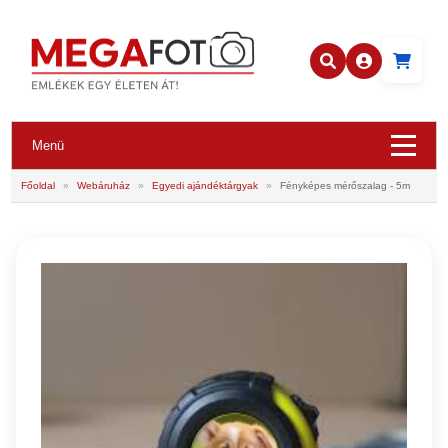
Menü
Főoldal
»
Webáruház
»
Egyedi ajándéktárgyak
»
Fényképes mérőszalag - 5m