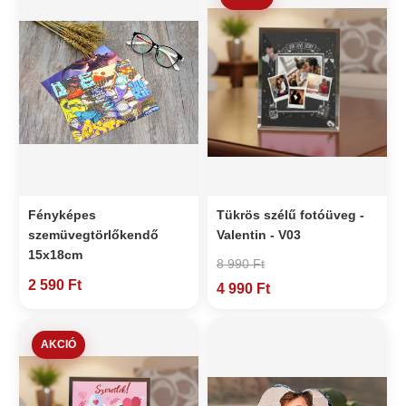
Fényképes
Tükrös szélű fotóüveg -
szemüvegtörlőkendő
Valentin - V03
15x18cm
8 990 Ft
2 590 Ft
4 990 Ft
AKCIÓ