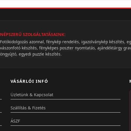
NÉPSZERŰ SZOLGÁLTATÁSAINK:
Fotókidolgozás azonnal
,
fénykép rendelés
,
igazolványkép készítés
,
eg
vászonfotó készítés
,
fényképes poszter nyomtatás
,
ajándéktárgy gra
öngyújtó
,
egyedi puzzle készítés
.
VÁSÁRLÓI INFÓ
Üzletünk & Kapcsolat
Szállítás & Fizetés
ÁSZF