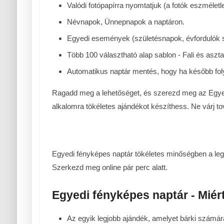
Valódi fotópapírra nyomtatjuk (a fotók eszméletl
Névnapok, Ünnepnapok a naptáron.
Egyedi események (születésnapok, évfordulók s
Több 100 választható alap sablon - Fali és asztali
Automatikus naptár mentés, hogy ha később foly
Ragadd meg a lehetőséget, és szerezd meg az Egyed
alkalomra tökéletes ajándékot készíthess. Ne várj t
Egyedi fényképes naptár tökéletes minőségben a legj
Szerkezd meg online pár perc alatt.
Egyedi fényképes naptár - Miér
Az egyik legjobb ajándék, amelyet bárki számár