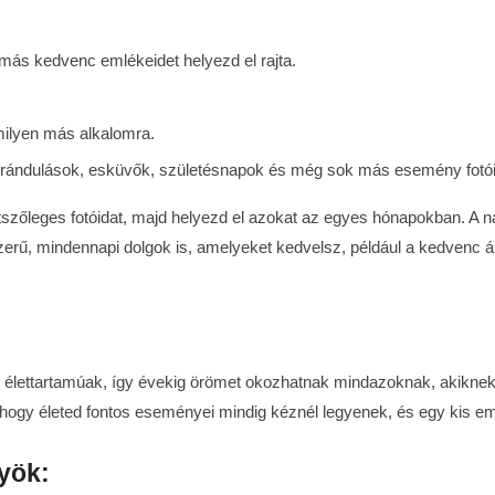
ás kedvenc emlékeidet helyezd el rajta.
ilyen más alkalomra.
i kirándulások, esküvők, születésnapok és még sok más esemény fotói
tszőleges fotóidat, majd helyezd el azokat az egyes hónapokban. A n
erű, mindennapi dolgok is, amelyeket kedvelsz, például a kedvenc ál
 élettartamúak, így évekig örömet okozhatnak mindazoknak, akikne
hogy életed fontos eseményei mindig kéznél legyenek, és egy kis em
yök: