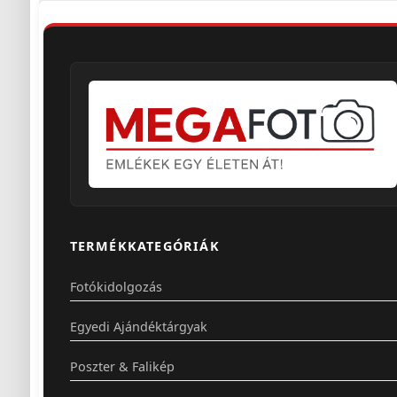
TERMÉKKATEGÓRIÁK
Fotókidolgozás
Egyedi Ajándéktárgyak
Poszter & Falikép