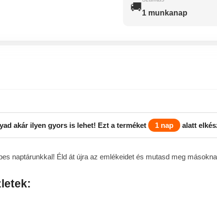
🚚
1 munkanap
yad akár ilyen gyors is lehet! Ezt a terméket
1 nap
alatt elkés
pes naptárunkkal
! Éld át újra az emlékeidet és mutasd meg másoknak
letek: