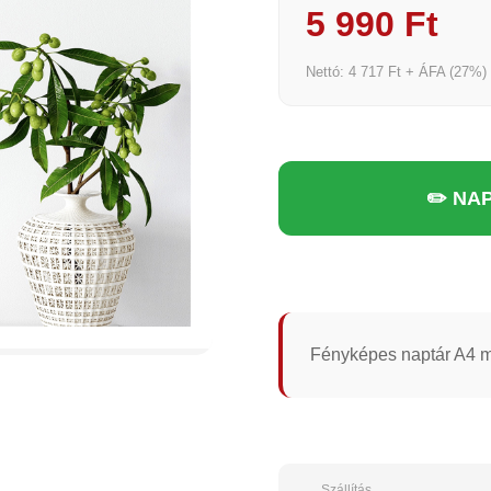
5 990 Ft
Nettó: 4 717 Ft + ÁFA (27%)
✏️ NA
Fényképes naptár A4 m
Szállítás