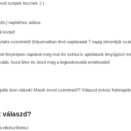
enül szépek lesznek :) )
tb.) naptárhoz adása
 kivitel!
tatni szeretnéd! (folyamatban lévő naptáradat 7 napig elmentjük sz
i fényképes naptárat még ma! Az exkluzív ajánlatunk lenyűgöző mi
ovább, hozd létre és őrizd meg a legkedvesebb emlékeidet!
obb áron nálunk! Másik évvel szeretnéd?! Válaszd évközi fotónaptár
t válaszd?
a elkészíthetsz.