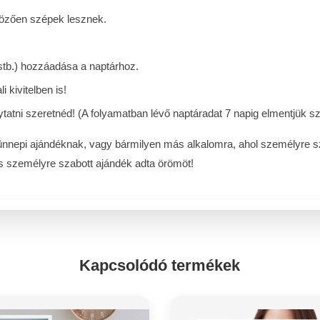
űgözően szépek lesznek.
tb.) hozzáadása a naptárhoz.
i kivitelben is!
tatni szeretnéd! (A folyamatban lévő naptáradat 7 napig elmentjük s
nnepi ajándéknak, vagy bármilyen más alkalomra, ahol személyre sz
és személyre szabott ajándék adta örömöt!
Kapcsolódó termékek