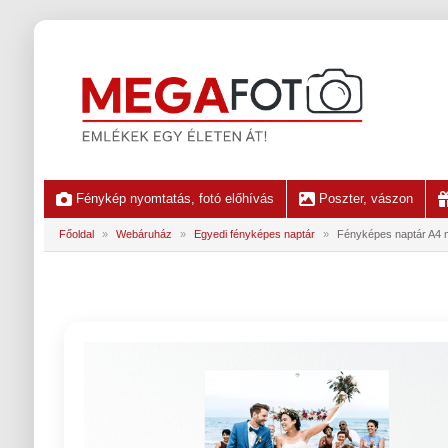
Fénykép nyomtatás, fotó előhívás
Poszter, vászon
Főoldal
»
Webáruház
»
Egyedi fényképes naptár
»
Fényképes naptár A4 