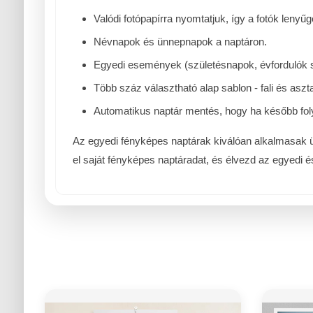
Valódi fotópapírra nyomtatjuk, így a fotók leny
Névnapok és ünnepnapok a naptáron.
Egyedi események (születésnapok, évfordulók s
Több száz választható alap sablon - fali és asztal
Automatikus naptár mentés, hogy ha később foly
Az egyedi fényképes naptárak kiválóan alkalmasak ü
el saját fényképes naptáradat, és élvezd az egyedi 