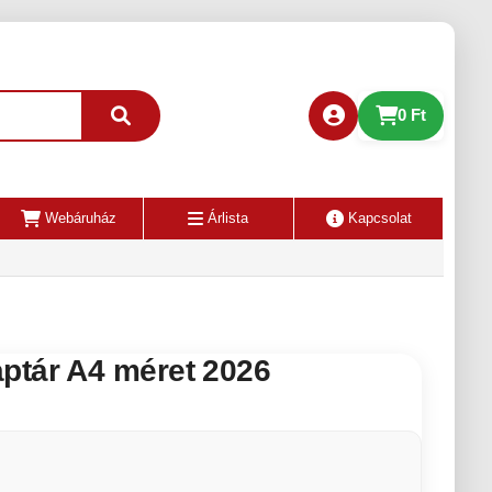
0 Ft
Webáruház
Árlista
Kapcsolat
ptár A4 méret 2026