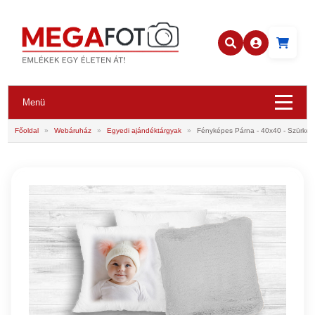
Menü
Főoldal
»
Webáruház
»
Egyedi ajándéktárgyak
»
Fényképes Párna - 40x40 - Szürke