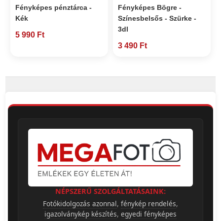
Fényképes pénztárca -
Fényképes Bögre -
Kék
Színesbelsős - Szürke -
3dl
5 990 Ft
3 490 Ft
NÉPSZERŰ SZOLGÁLTATÁSAINK:
Fotókidolgozás azonnal
,
fénykép rendelés
,
igazolványkép készítés
,
egyedi fényképes