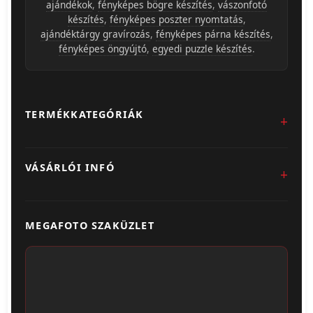
ajándékok
,
fényképes bögre készítés
,
vászonfotó
készítés
,
fényképes poszter nyomtatás
,
ajándéktárgy gravírozás
,
fényképes párna készítés
,
fényképes öngyújtó
,
egyedi puzzle készítés
.
TERMÉKKATEGÓRIÁK
Fotókidolgozás
VÁSÁRLÓI INFÓ
Egyedi Ajándéktárgyak
Üzletünk & Kapcsolat
Poszter & Falikép
MEGAFOTO SZAKÜZLET
Szállítás & Fizetés
Fotónaptár
ÁSZF
Webshop (Album, Keret)
Adatvédelem