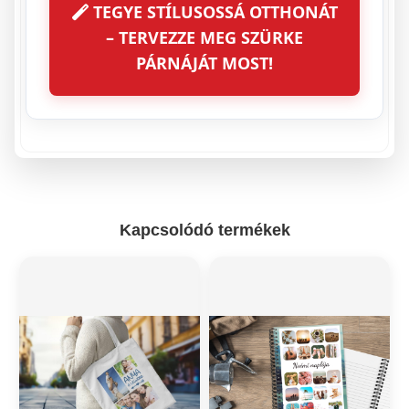
TEGYE STÍLUSOSSÁ OTTHONÁT
– TERVEZZE MEG SZÜRKE
PÁRNÁJÁT MOST!
Kapcsolódó termékek