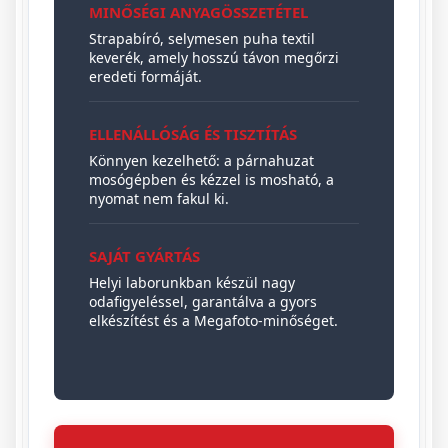
MINŐSÉGI ANYAGÖSSZETÉTEL
Strapabíró, selymesen puha textil
keverék, amely hosszú távon megőrzi
eredeti formáját.
ELLENÁLLÓSÁG ÉS TISZTÍTÁS
Könnyen kezelhető: a párnahuzat
mosógépben és kézzel is mosható, a
nyomat nem fakul ki.
SAJÁT GYÁRTÁS
Helyi laborunkban készül nagy
odafigyeléssel, garantálva a gyors
elkészítést és a Megafoto-minőséget.