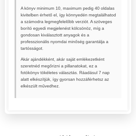
A könyv minimum 10, maximum pedig 40 oldalas
kivitelben érhető el, így könnyedén megtalálhatod
a számodra legmegfelelőbb verziót. A szöveges
borító egyedi megjelenést kölcsönöz, míg a
gondosan kiválasztott anyagok és a
professzionális nyomdai minőség garantálja a
tartósságot.
Akár ajándékként, akár saját emlékezetként
szeretnéd megőrizni a pillanatokat, ez a
fotókönyv tökéletes választás. Ráadásul 7 nap
alatt elkészítjük, így gyorsan hozzáférhetsz az
elkészült művedhez.