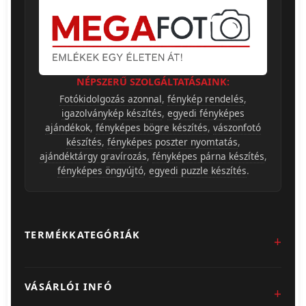
NÉPSZERŰ SZOLGÁLTATÁSAINK:
Fotókidolgozás azonnal
,
fénykép rendelés
,
igazolványkép készítés
,
egyedi fényképes
ajándékok
,
fényképes bögre készítés
,
vászonfotó
készítés
,
fényképes poszter nyomtatás
,
ajándéktárgy gravírozás
,
fényképes párna készítés
,
fényképes öngyújtó
,
egyedi puzzle készítés
.
TERMÉKKATEGÓRIÁK
Fotókidolgozás
VÁSÁRLÓI INFÓ