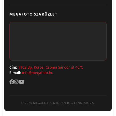
Egyedi Ajándéktárgyak
Üzletünk & Kapcsolat
Poszter & Falikép
MEGAFOTO SZAKÜZLET
Szállítás & Fizetés
Fotónaptár
ÁSZF
Webshop (Album, Keret)
Adatvédelem
Cím:
1102 Bp, Kőrösi Csoma Sándor út 40/C
E-mail:
info@megafoto.hu
© 2026 MEGAFOTO. MINDEN JOG FENNTARTVA.