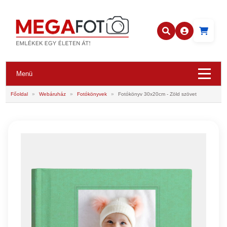
Menü
Főoldal
»
Webáruház
»
Fotókönyvek
»
Fotókönyv 30x20cm - Zöld szövet