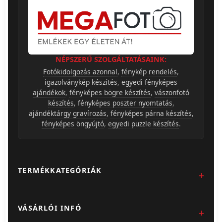
NÉPSZERŰ SZOLGÁLTATÁSAINK:
Fotókidolgozás azonnal
,
fénykép rendelés
,
igazolványkép készítés
,
egyedi fényképes
ajándékok
,
fényképes bögre készítés
,
vászonfotó
készítés
,
fényképes poszter nyomtatás
,
ajándéktárgy gravírozás
,
fényképes párna készítés
,
fényképes öngyújtó
,
egyedi puzzle készítés
.
TERMÉKKATEGÓRIÁK
Fotókidolgozás
VÁSÁRLÓI INFÓ