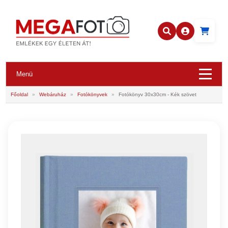
Menü
Főoldal
»
Webáruház
»
Fotókönyvek
»
Fotókönyv 30x30cm - Kék szövet