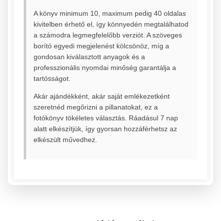
A könyv minimum 10, maximum pedig 40 oldalas
kivitelben érhető el, így könnyedén megtalálhatod
a számodra legmegfelelőbb verziót. A szöveges
borító egyedi megjelenést kölcsönöz, míg a
gondosan kiválasztott anyagok és a
professzionális nyomdai minőség garantálja a
tartósságot.
Akár ajándékként, akár saját emlékezetként
szeretnéd megőrizni a pillanatokat, ez a
fotókönyv tökéletes választás. Ráadásul 7 nap
alatt elkészítjük, így gyorsan hozzáférhetsz az
elkészült művedhez.