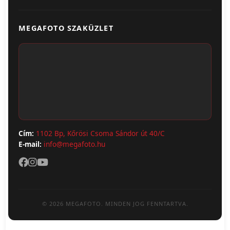
Egyedi Ajándéktárgyak
Üzletünk & Kapcsolat
Poszter & Falikép
MEGAFOTO SZAKÜZLET
Szállítás & Fizetés
Fotónaptár
ÁSZF
Webshop (Album, Keret)
Adatvédelem
Cím:
1102 Bp, Kőrösi Csoma Sándor út 40/C
E-mail:
info@megafoto.hu
© 2026 MEGAFOTO. MINDEN JOG FENNTARTVA.