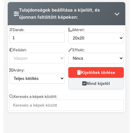
Tulajdonságok beállítása a kijelölt, és
újonnan feltöltött képeken:
Darab:
Méret:
Felület:
Effekt:
Arány:
Kijelöltek törlése
Mind kijelöl
Keresés a képek között: