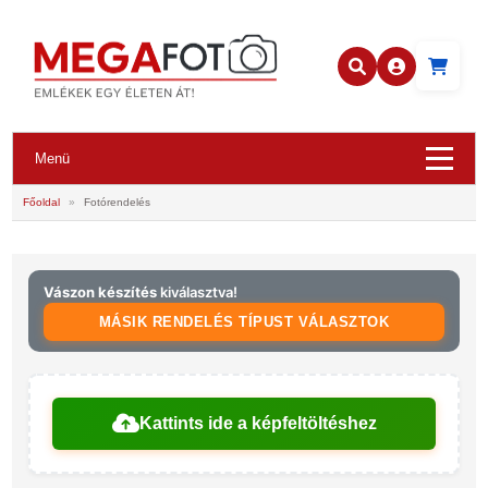
Menü
Főoldal
»
Fotórendelés
Vászon készítés
kiválasztva!
MÁSIK RENDELÉS TÍPUST VÁLASZTOK
Kattints ide a képfeltöltéshez