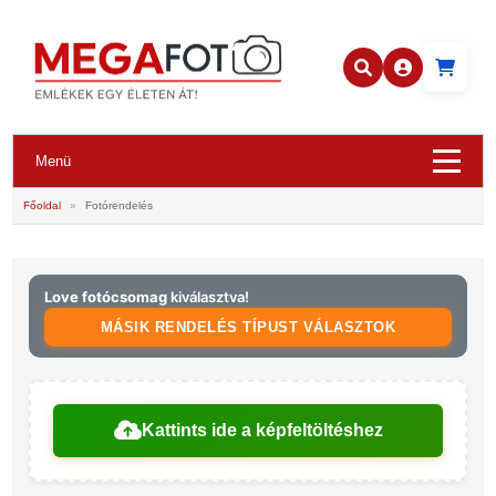
Menü
Főoldal
»
Fotórendelés
Love fotócsomag
kiválasztva!
MÁSIK RENDELÉS TÍPUST VÁLASZTOK
Kattints ide a képfeltöltéshez