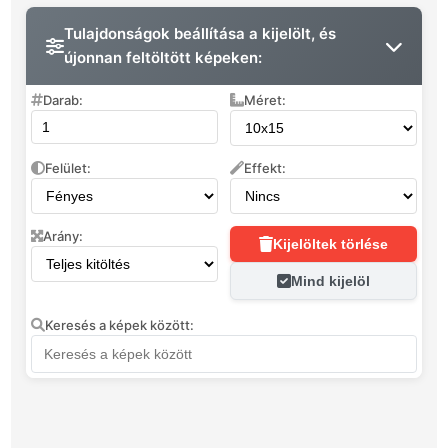
Tulajdonságok beállítása a kijelölt, és
újonnan feltöltött képeken:
Darab:
Méret:
Felület:
Effekt:
Arány:
Kijelöltek törlése
Mind kijelöl
Keresés a képek között: