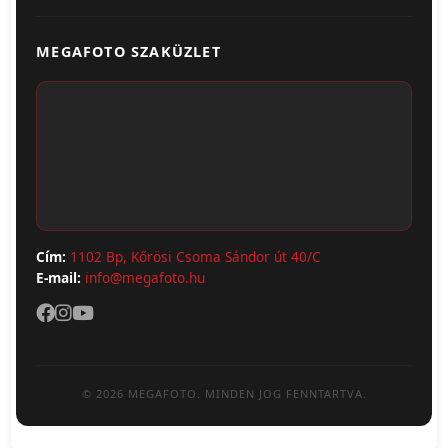
Egyedi Ajándéktárgyak
Üzletünk & Kapcsolat
Poszter & Falikép
MEGAFOTO SZAKÜZLET
Szállítás & Fizetés
Fotónaptár
ÁSZF
Webshop (Album, Keret)
Adatvédelem
Cím:
1102 Bp, Kőrösi Csoma Sándor út 40/C
E-mail:
info@megafoto.hu
© 2026 MEGAFOTO. MINDEN JOG FENNTARTVA.