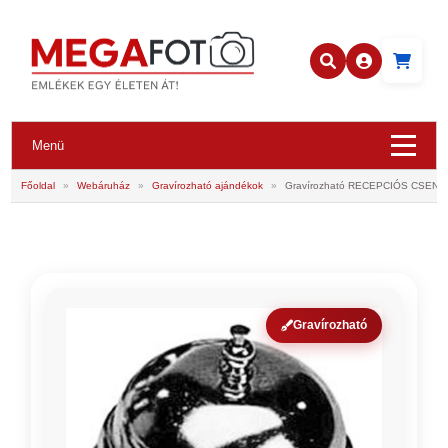
Menü
Főoldal
»
Webáruház
»
Gravírozható ajándékok
»
Gravírozható RECEPCIÓS CSENGŐ
Gravírozható