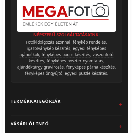
NÉPSZERŰ SZOLGÁLTATÁSAINK:
Fotókidolgozás azonnal
,
fénykép rendelés
,
igazolványkép készítés
,
egyedi fényképes
ajándékok
,
fényképes bögre készítés
,
vászonfotó
készítés
,
fényképes poszter nyomtatás
,
ajándéktárgy gravírozás
,
fényképes párna készítés
,
fényképes öngyújtó
,
egyedi puzzle készítés
.
TERMÉKKATEGÓRIÁK
Fotókidolgozás
VÁSÁRLÓI INFÓ