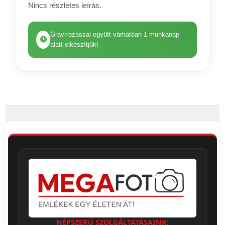
Nincs részletes leírás.
Gravírozással együtt várhatóan 1 munkanap
alatt elkészítjük!
NÉPSZERŰ SZOLGÁLTATÁSAINK: