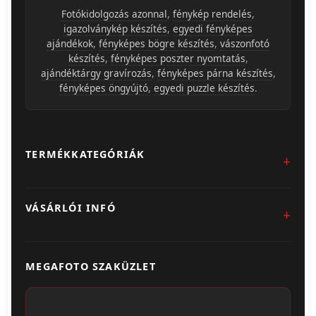
Fotókidolgozás azonnal
,
fénykép rendelés
,
igazolványkép készítés
,
egyedi fényképes
ajándékok
,
fényképes bögre készítés
,
vászonfotó
készítés
,
fényképes poszter nyomtatás
,
ajándéktárgy gravírozás
,
fényképes párna készítés
,
fényképes öngyújtó
,
egyedi puzzle készítés
.
TERMÉKKATEGÓRIÁK
Fotókidolgozás
VÁSÁRLÓI INFÓ
Egyedi Ajándéktárgyak
Üzletünk & Kapcsolat
Poszter & Falikép
MEGAFOTO SZAKÜZLET
Szállítás & Fizetés
Fotónaptár