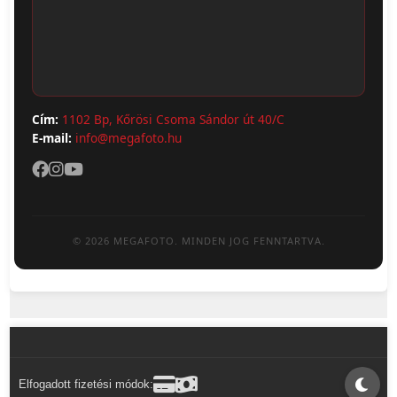
ÁSZF
Webshop (Album, Keret)
Adatvédelem
Cím:
1102 Bp, Kőrösi Csoma Sándor út 40/C
E-mail:
info@megafoto.hu
© 2026 MEGAFOTO. MINDEN JOG FENNTARTVA.
Elfogadott fizetési módok: