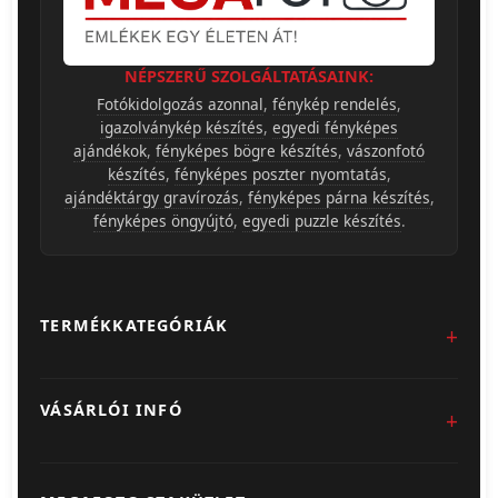
NÉPSZERŰ SZOLGÁLTATÁSAINK:
Fotókidolgozás azonnal
,
fénykép rendelés
,
igazolványkép készítés
,
egyedi fényképes
ajándékok
,
fényképes bögre készítés
,
vászonfotó
készítés
,
fényképes poszter nyomtatás
,
ajándéktárgy gravírozás
,
fényképes párna készítés
,
fényképes öngyújtó
,
egyedi puzzle készítés
.
TERMÉKKATEGÓRIÁK
Fotókidolgozás
VÁSÁRLÓI INFÓ
Egyedi Ajándéktárgyak
Üzletünk & Kapcsolat
Poszter & Falikép