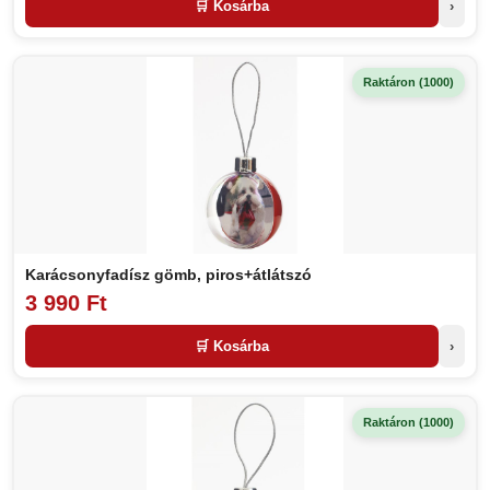
🛒 Kosárba
›
Raktáron (1000)
Karácsonyfadísz gömb, piros+átlátszó
3 990 Ft
🛒 Kosárba
›
Raktáron (1000)