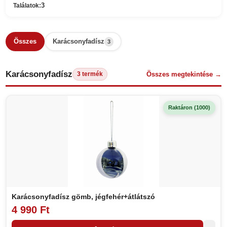
3
Találatok:
Összes
Karácsonyfadísz
3
Karácsonyfadísz
Összes megtekintése →
3 termék
Raktáron (1000)
Karácsonyfadísz gömb, jégfehér+átlátszó
4 990 Ft