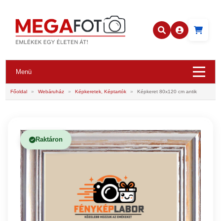
Menü
Főoldal
»
Webáruház
»
Képkeretek, Képtartók
»
Képkeret 80x120 cm antik
Raktáron