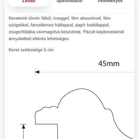
Leírás
Specifikáció
Vélemények
Kereteink tömör fából, üveggel, fém akasztóval, fém
szögekkel, farostlemez hátlappal, papír betétlappal,
zsugorfóliába csomagolva készülnek. Pácolt képkereteknél
árnyalatbeli eltérés lehetséges.
Keret szélessége 5 cm.