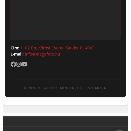
ÁSZF
Webshop (Album, Keret)
Adatvédelem
Cím:
1102 Bp, Kőrösi Csoma Sándor út 40/C
E-mail:
info@megafoto.hu
© 2026 MEGAFOTO. MINDEN JOG FENNTARTVA.