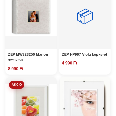
📦
ZEP MW323250 Marion
ZEP HP997 Viola képkeret
32*32/50
4 990 Ft
8 990 Ft
AKCIÓ