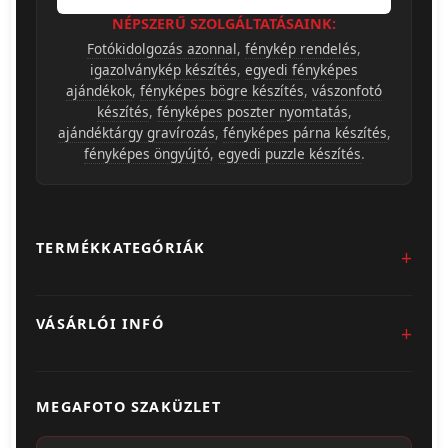
NÉPSZERŰ SZOLGÁLTATÁSAINK:
Fotókidolgozás azonnal
,
fénykép rendelés
,
igazolványkép készítés
,
egyedi fényképes
ajándékok
,
fényképes bögre készítés
,
vászonfotó
készítés
,
fényképes poszter nyomtatás
,
ajándéktárgy gravírozás
,
fényképes párna készítés
,
fényképes öngyújtó
,
egyedi puzzle készítés
.
TERMÉKKATEGÓRIÁK
Fotókidolgozás
VÁSÁRLÓI INFÓ
Egyedi Ajándéktárgyak
Üzletünk & Kapcsolat
Poszter & Falikép
MEGAFOTO SZAKÜZLET
Szállítás & Fizetés
Fotónaptár