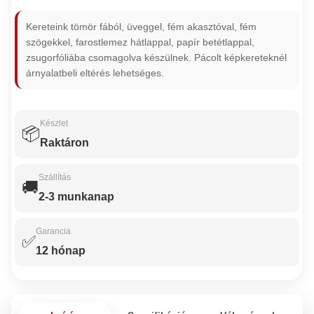
Kereteink tömör fából, üveggel, fém akasztóval, fém
szögekkel, farostlemez hátlappal, papír betétlappal,
zsugorfóliába csomagolva készülnek. Pácolt képkereteknél
árnyalatbeli eltérés lehetséges.
Készlet
📦
Raktáron
Szállítás
🚚
2-3 munkanap
Garancia
✅
12 hónap