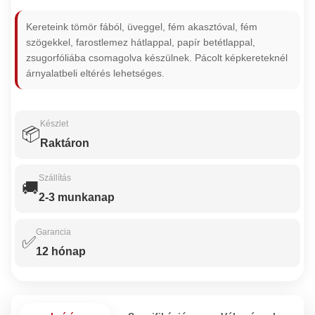
Kereteink tömör fából, üveggel, fém akasztóval, fém
szögekkel, farostlemez hátlappal, papír betétlappal,
zsugorfóliába csomagolva készülnek. Pácolt képkereteknél
árnyalatbeli eltérés lehetséges.
Készlet
📦
Raktáron
Szállítás
🚚
2-3 munkanap
Garancia
✅
12 hónap