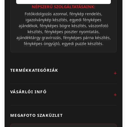
NÉPSZERŰ SZOLGÁLTATÁSAINK:
Fotókidolgozás azonnal
,
fénykép rendelés
,
igazolványkép készítés
,
egyedi fényképes
ajándékok
,
fényképes bögre készítés
,
vászonfotó
készítés
,
fényképes poszter nyomtatás
,
ajándéktárgy gravírozás
,
fényképes párna készítés
,
fényképes öngyújtó
,
egyedi puzzle készítés
.
TERMÉKKATEGÓRIÁK
Fotókidolgozás
VÁSÁRLÓI INFÓ
Egyedi Ajándéktárgyak
Üzletünk & Kapcsolat
Poszter & Falikép
MEGAFOTO SZAKÜZLET
Szállítás & Fizetés
Fotónaptár