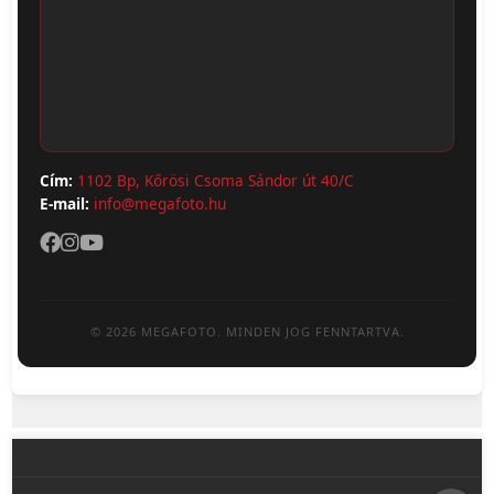
ÁSZF
Webshop (Album, Keret)
Adatvédelem
Cím:
1102 Bp, Kőrösi Csoma Sándor út 40/C
E-mail:
info@megafoto.hu
© 2026 MEGAFOTO. MINDEN JOG FENNTARTVA.