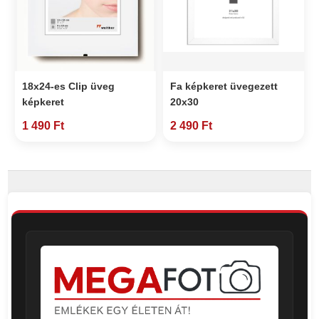
18x24-es Clip üveg
Fa képkeret üvegezett
képkeret
20x30
1 490 Ft
2 490 Ft