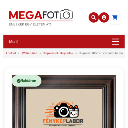
Menü
Főoldal
»
Webáruház
»
Képkeretek, Képtartók
»
Képkeret 80x120 cm sötét barna
Raktáron