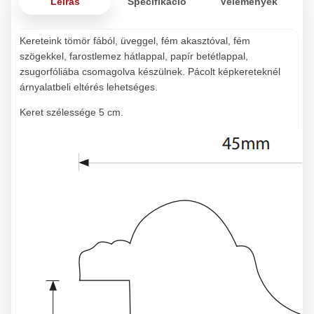
Leírás
Specifikáció
Vélemények
Kereteink tömör fából, üveggel, fém akasztóval, fém
szögekkel, farostlemez hátlappal, papír betétlappal,
zsugorfóliába csomagolva készülnek. Pácolt képkereteknél
árnyalatbeli eltérés lehetséges.
Keret szélessége 5 cm.