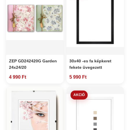
ZEP GD242420G Garden
30x40 -es fa képkeret
24x24/20
fekete üvegezett
4 990 Ft
5 990 Ft
AKCIÓ