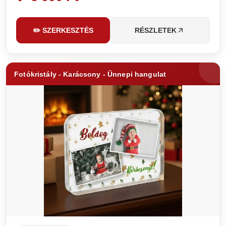
✏️ SZERKESZTÉS
RÉSZLETEK
Fotókristály - Karácsony - Ünnepi hangulat