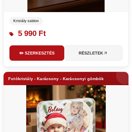
Kristály sablon
5 990 Ft
✏️ SZERKESZTÉS
RÉSZLETEK
Fotókristály - Karácsony - Karácsonyi gömbök