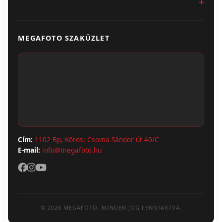
Egyedi Ajándéktárgyak
Üzletünk & Kapcsolat
Poszter & Falikép
MEGAFOTO SZAKÜZLET
Szállítás & Fizetés
Fotónaptár
ÁSZF
Webshop (Album, Keret)
Adatvédelem
Cím:
1102 Bp, Kőrösi Csoma Sándor út 40/C
E-mail:
info@megafoto.hu
© 2026 MEGAFOTO. MINDEN JOG FENNTARTVA.