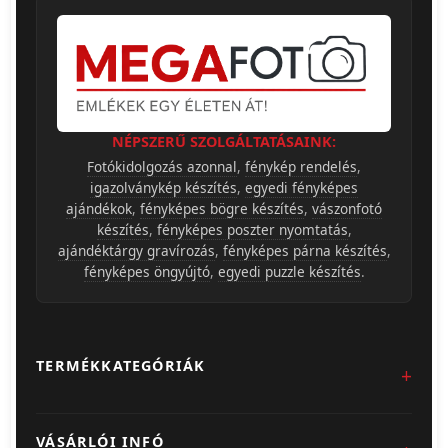
NÉPSZERŰ SZOLGÁLTATÁSAINK:
Fotókidolgozás azonnal
,
fénykép rendelés
,
igazolványkép készítés
,
egyedi fényképes
ajándékok
,
fényképes bögre készítés
,
vászonfotó
készítés
,
fényképes poszter nyomtatás
,
ajándéktárgy gravírozás
,
fényképes párna készítés
,
fényképes öngyújtó
,
egyedi puzzle készítés
.
TERMÉKKATEGÓRIÁK
Fotókidolgozás
VÁSÁRLÓI INFÓ