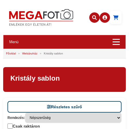
Menü
Főoldal
»
Webáruház
»
Kristály sablon
Kristály sablon
Részletes szűrő
Rendezés:
Csak raktáron