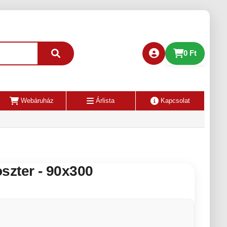
0 Ft
Webáruház
Árlista
Kapcsolat
szter - 90x300