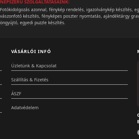
NÉPSZERŰ SZOLGÁLTATÁSAINK:
Fotókidolgozás azonnal
,
fénykép rendelés
,
igazolványkép készítés
,
eg
vászonfotó készítés
,
fényképes poszter nyomtatás
,
ajándéktárgy gra
öngyújtó
,
egyedi puzzle készítés
.
VÁSÁRLÓI INFÓ
Üzletünk & Kapcsolat
Szállítás & Fizetés
ÁSZF
Adatvédelem