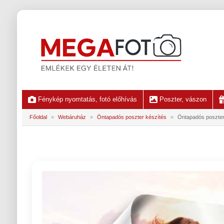
Fénykép nyomtatás, fotó előhívás
Poszter, vászon
Főoldal
»
Webáruház
»
Öntapadós poszter készítés
»
Öntapadós poszter