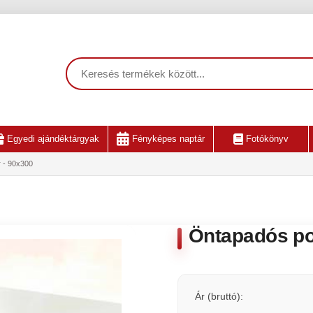
Egyedi ajándéktárgyak
Fényképes naptár
Fotókönyv
 - 90x300
Öntapadós po
Ár (bruttó):