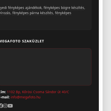
yedi fényképes ajándékok
,
fényképes bögre készítés
,
vírozás
,
fényképes párna készítés
,
fényképes
MEGAFOTO SZAKÜZLET
Cím:
1102 Bp, Kőrösi Csoma Sándor út 40/C
E-mail:
info@megafoto.hu