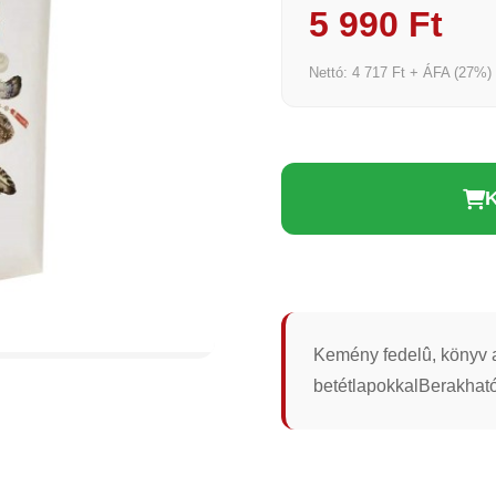
5 990 Ft
Nettó: 4 717 Ft + ÁFA (27%)
Kemény fedelû, könyv al
betétlapokkalBerakhat