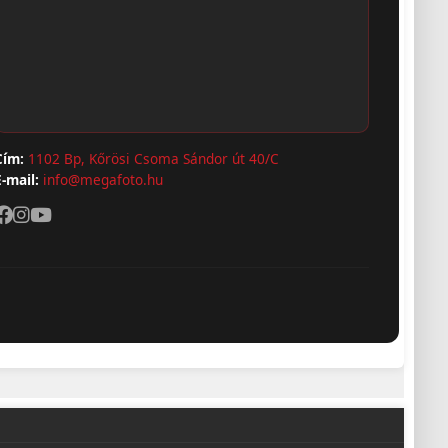
Cím:
1102 Bp, Kőrösi Csoma Sándor út 40/C
E-mail:
info@megafoto.hu