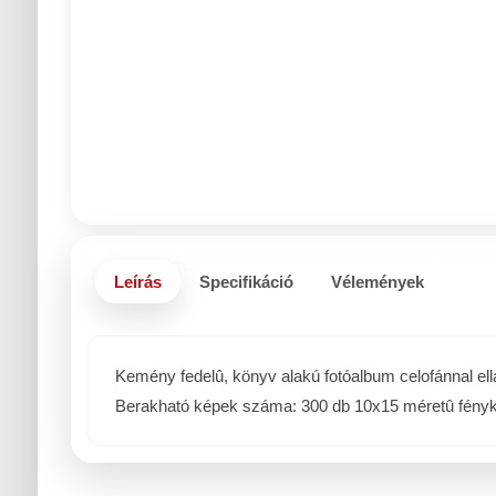
Leírás
Specifikáció
Vélemények
Kemény fedelû, könyv alakú fotóalbum celofánnal ellá
Berakható képek száma: 300 db 10x15 méretû fény