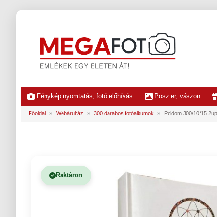
Fénykép nyomtatás, fotó előhívás
Poszter, vászon
Főoldal
»
Webáruház
»
300 darabos fotóalbumok
»
Poldom 300/10*15 2u
Raktáron