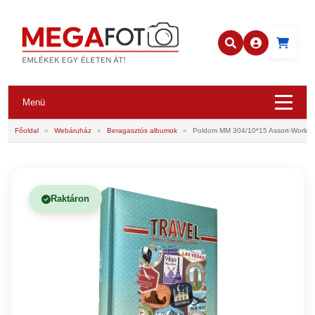
Menü
Főoldal
»
Webáruház
»
Beragasztós albumok
»
Poldom MM 304/10*15 Assort-World
Raktáron