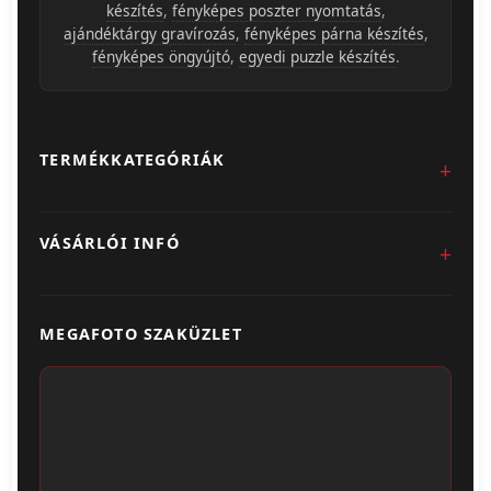
készítés
,
fényképes poszter nyomtatás
,
ajándéktárgy gravírozás
,
fényképes párna készítés
,
fényképes öngyújtó
,
egyedi puzzle készítés
.
TERMÉKKATEGÓRIÁK
Fotókidolgozás
VÁSÁRLÓI INFÓ
Egyedi Ajándéktárgyak
Üzletünk & Kapcsolat
Poszter & Falikép
MEGAFOTO SZAKÜZLET
Szállítás & Fizetés
Fotónaptár
ÁSZF
Webshop (Album, Keret)
Adatvédelem