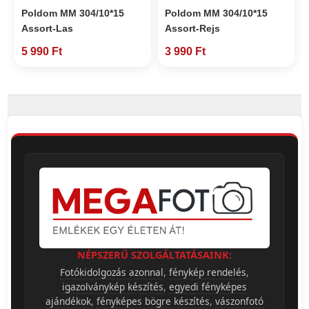
Poldom MM 304/10*15
Poldom MM 304/10*15
Assort-Las
Assort-Rejs
5 990 Ft
3 990 Ft
NÉPSZERŰ SZOLGÁLTATÁSAINK:
Fotókidolgozás azonnal
,
fénykép rendelés
,
igazolványkép készítés
,
egyedi fényképes
ajándékok
,
fényképes bögre készítés
,
vászonfotó