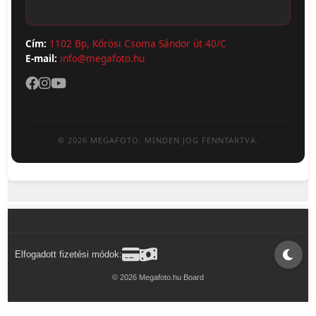
Cím:
1102 Bp, Kőrösi Csoma Sándor út 40/C
E-mail:
info@megafoto.hu
© 2026 MEGAFOTO. MINDEN JOG FENNTARTVA.
Elfogadott fizetési módok:
© 2026 Megafoto.hu Board