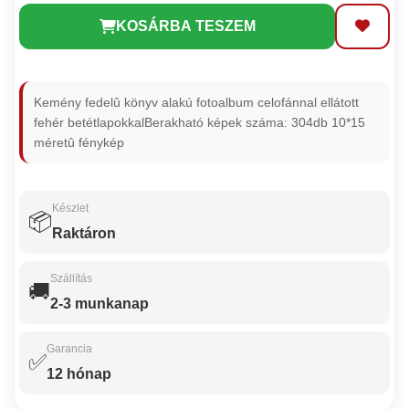
KOSÁRBA TESZEM
Kemény fedelû könyv alakú fotoalbum celofánnal ellátott
fehér betétlapokkalBerakható képek száma: 304db 10*15
méretû fénykép
Készlet
📦
Raktáron
Szállítás
🚚
2-3 munkanap
Garancia
✅
12 hónap