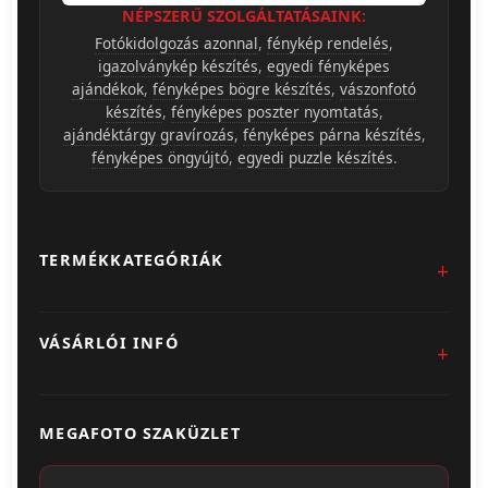
NÉPSZERŰ SZOLGÁLTATÁSAINK:
Fotókidolgozás azonnal
,
fénykép rendelés
,
igazolványkép készítés
,
egyedi fényképes
ajándékok
,
fényképes bögre készítés
,
vászonfotó
készítés
,
fényképes poszter nyomtatás
,
ajándéktárgy gravírozás
,
fényképes párna készítés
,
fényképes öngyújtó
,
egyedi puzzle készítés
.
TERMÉKKATEGÓRIÁK
Fotókidolgozás
VÁSÁRLÓI INFÓ
Egyedi Ajándéktárgyak
Üzletünk & Kapcsolat
Poszter & Falikép
MEGAFOTO SZAKÜZLET
Szállítás & Fizetés
Fotónaptár