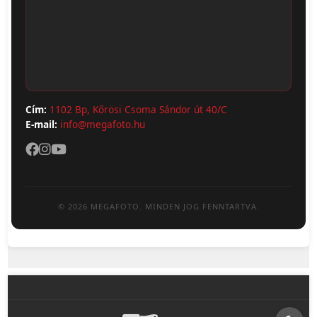
ÁSZF
Webshop (Album, Keret)
Adatvédelem
Cím:
1102 Bp, Kőrösi Csoma Sándor út 40/C
E-mail:
info@megafoto.hu
© 2026 MEGAFOTO. MINDEN JOG FENNTARTVA.