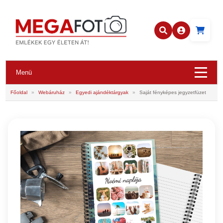
Menü
Főoldal
»
Webáruház
»
Egyedi ajándéktárgyak
»
Saját fényképes jegyzetfüzet