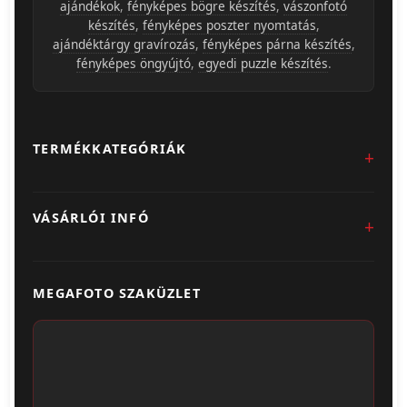
ajándékok
,
fényképes bögre készítés
,
vászonfotó
készítés
,
fényképes poszter nyomtatás
,
ajándéktárgy gravírozás
,
fényképes párna készítés
,
fényképes öngyújtó
,
egyedi puzzle készítés
.
TERMÉKKATEGÓRIÁK
Fotókidolgozás
VÁSÁRLÓI INFÓ
Egyedi Ajándéktárgyak
Üzletünk & Kapcsolat
Poszter & Falikép
MEGAFOTO SZAKÜZLET
Szállítás & Fizetés
Fotónaptár
ÁSZF
Webshop (Album, Keret)
Adatvédelem