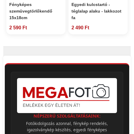
Fényképes
Egyedi kulcstartó -
szemüvegtörlőkendő
téglalap alaku - lakkozot
15x18cm
fa
2 590 Ft
2 490 Ft
NÉPSZERŰ SZOLGÁLTATÁSAINK:
Fotókidolgozás azonnal
,
fénykép rendelés
,
igazolványkép készítés
,
egyedi fényképes