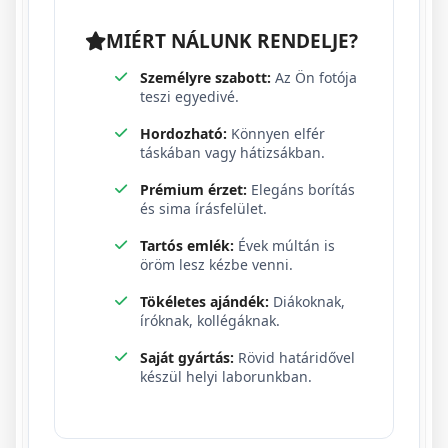
MIÉRT NÁLUNK RENDELJE?
Személyre szabott:
Az Ön fotója
teszi egyedivé.
Hordozható:
Könnyen elfér
táskában vagy hátizsákban.
Prémium érzet:
Elegáns borítás
és sima írásfelület.
Tartós emlék:
Évek múltán is
öröm lesz kézbe venni.
Tökéletes ajándék:
Diákoknak,
íróknak, kollégáknak.
Saját gyártás:
Rövid határidővel
készül helyi laborunkban.