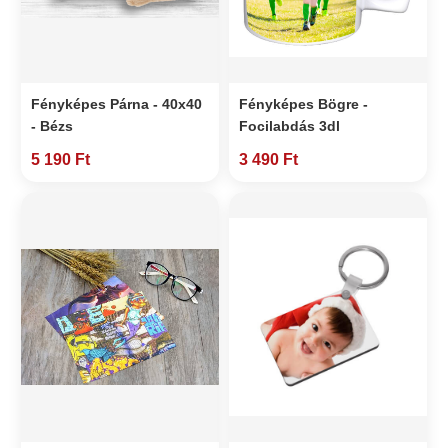
Fényképes Párna - 40x40
Fényképes Bögre -
- Bézs
Focilabdás 3dl
5 190 Ft
3 490 Ft