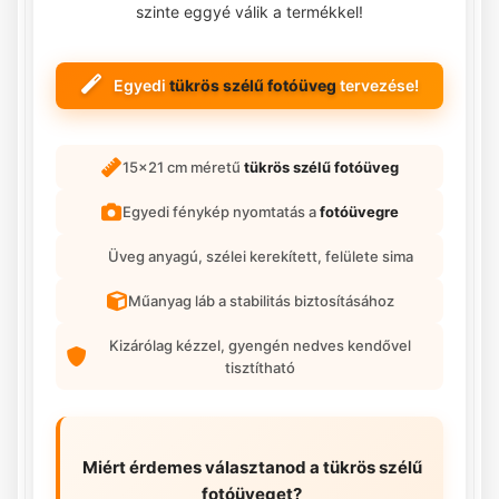
szinte eggyé válik a termékkel!
Egyedi
tükrös szélű fotóüveg
tervezése!
15x21 cm méretű
tükrös szélű fotóüveg
Egyedi fénykép nyomtatás a
fotóüvegre
Üveg anyagú, szélei kerekített, felülete sima
Műanyag láb a stabilitás biztosításához
Kizárólag kézzel, gyengén nedves kendővel
tisztítható
Miért érdemes választanod a
tükrös szélű
fotóüveget
?