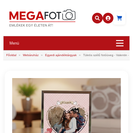
Menü
Főoldal
»
Webáruház
»
Egyedi ajándéktárgyak
»
Tükrös szélű fotóüveg - Valentin - V