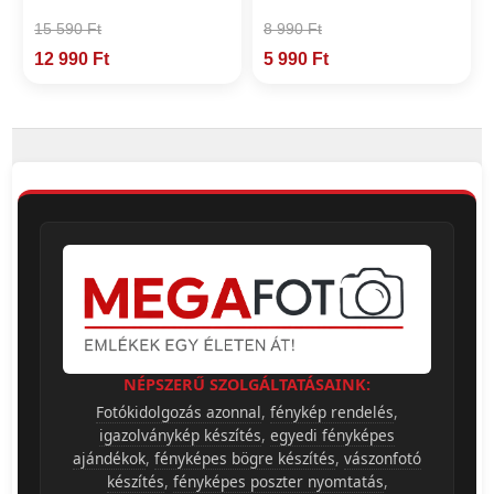
15 590 Ft
8 990 Ft
12 990 Ft
5 990 Ft
NÉPSZERŰ SZOLGÁLTATÁSAINK:
Fotókidolgozás azonnal
,
fénykép rendelés
,
igazolványkép készítés
,
egyedi fényképes
ajándékok
,
fényképes bögre készítés
,
vászonfotó
készítés
,
fényképes poszter nyomtatás
,