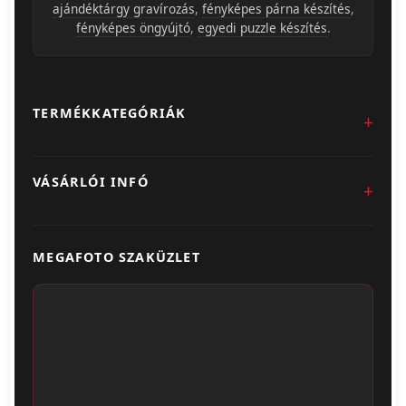
ajándéktárgy gravírozás
,
fényképes párna készítés
,
fényképes öngyújtó
,
egyedi puzzle készítés
.
TERMÉKKATEGÓRIÁK
Fotókidolgozás
VÁSÁRLÓI INFÓ
Egyedi Ajándéktárgyak
Üzletünk & Kapcsolat
Poszter & Falikép
MEGAFOTO SZAKÜZLET
Szállítás & Fizetés
Fotónaptár
ÁSZF
Webshop (Album, Keret)
Adatvédelem