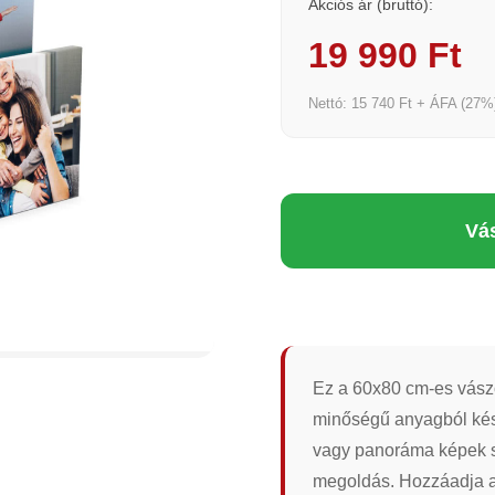
Akciós ár (bruttó):
19 990 Ft
Nettó: 15 740 Ft + ÁFA (27%
Vá
Ez a 60x80 cm-es vászo
minőségű anyagból kész
vagy panoráma képek s
megoldás. Hozzáadja az