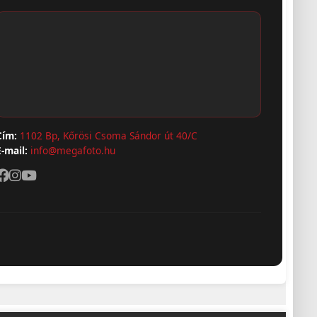
Cím:
1102 Bp, Kőrösi Csoma Sándor út 40/C
E-mail:
info@megafoto.hu