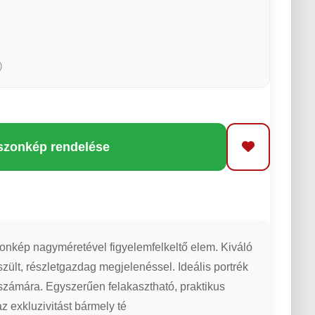
)
szonkép rendelése
nkép nagyméretével figyelemfelkeltő elem. Kiváló
ült, részletgazdag megjelenéssel. Ideális portrék
zámára. Egyszerűen felakasztható, praktikus
 exkluzivitást bármely té