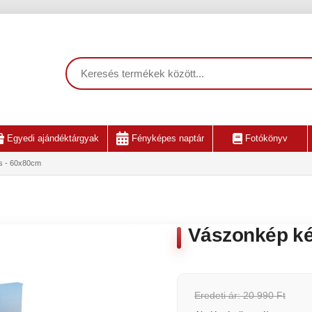
Egyedi ajándéktárgyak
Fényképes naptár
Fotókönyv
s - 60x80cm
Vászonkép ké
Eredeti ár: 20 990 Ft