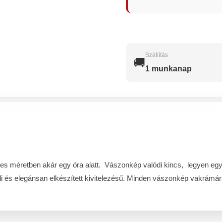
Szállítás
🚚
1 munkanap
méretben akár egy óra alatt. Vászonkép valódi kincs, legyen egy a 
li és elegánsan elkészített kivitelezésű. Minden vászonkép vakrámára