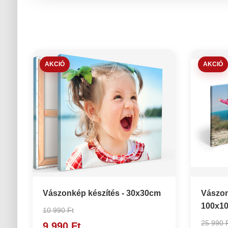
AKCIÓ
AKCIÓ
Vászonkép készítés - 30x30cm
Vászon
100x1
10 990 Ft
25 990 
9 990 Ft