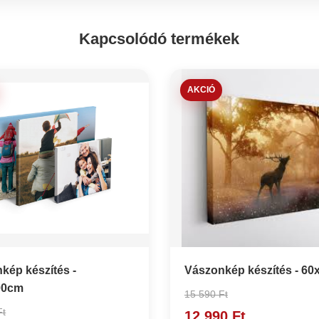
Kapcsolódó termékek
AKCIÓ
kép készítés -
Vászonkép készítés - 6
00cm
15 590 Ft
Ft
12 990 Ft