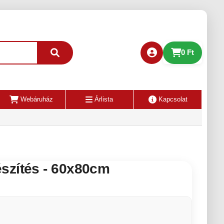
0 Ft
Webáruház
Árlista
Kapcsolat
szítés - 60x80cm