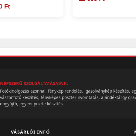
0 Ft
NÉPSZERŰ SZOLGÁLTATÁSAINK:
Fotókidolgozás azonnal
,
fénykép rendelés
,
igazolványkép készítés
,
eg
vászonfotó készítés
,
fényképes poszter nyomtatás
,
ajándéktárgy gra
öngyújtó
,
egyedi puzzle készítés
.
VÁSÁRLÓI INFÓ