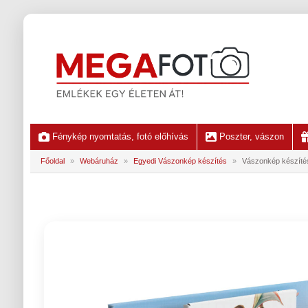
Fénykép nyomtatás, fotó előhívás
Poszter, vászon
Főoldal
»
Webáruház
»
Egyedi Vászonkép készítés
»
Vászonkép készíté