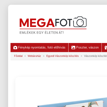
Fénykép nyomtatás, fotó előhívás
Poszter, vászon
Főoldal
»
Webáruház
»
Egyedi Vászonkép készítés
»
Vászonkép készíté