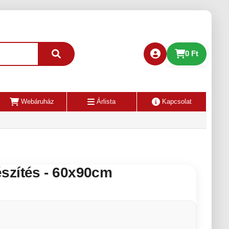
0 Ft
Webáruház
Árlista
Kapcsolat
szítés - 60x90cm