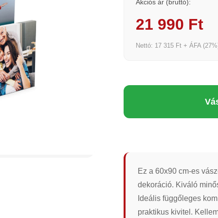
Akciós ár (bruttó):
21 990 Ft
Nettó: 17 315 Ft + ÁFA (27%
Vá
Ez a 60x90 cm-es vász
dekoráció. Kiváló minő
Ideális függőleges kom
praktikus kivitel. Kelle