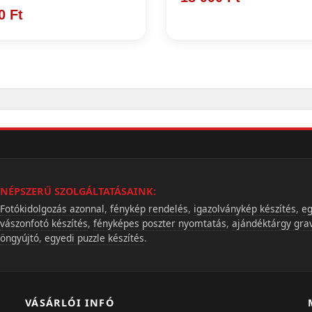
0 Ft
NÉPSZERŰ SZOLGÁLTATÁSAINK:
Fotókidolgozás azonnal
,
fénykép rendelés
,
igazolványkép készítés
,
eg
vászonfotó készítés
,
fényképes poszter nyomtatás
,
ajándéktárgy gra
öngyújtó
,
egyedi puzzle készítés
.
VÁSÁRLÓI INFÓ