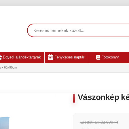
Egyedi ajándéktárgyak
Fényképes naptár
Fotókönyv
s - 60x90cm
Vászonkép ké
Eredeti ár: 22 990 Ft