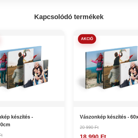
Kapcsolódó termékek
AKCIÓ
kép készítés -
Vászonkép készítés - 6
00cm
20 990 Ft
Ft
18 990 Ft