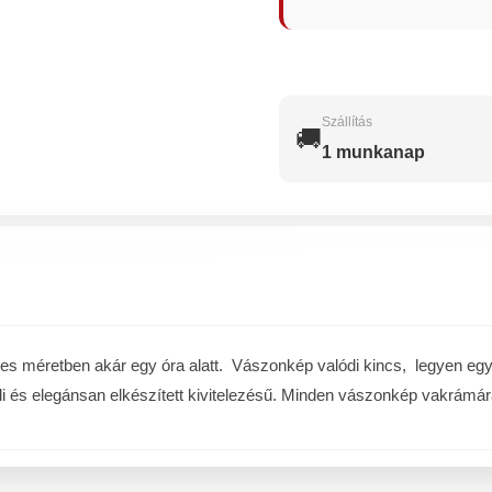
Szállítás
🚚
1 munkanap
méretben akár egy óra alatt. Vászonkép valódi kincs, legyen egy a 
li és elegánsan elkészített kivitelezésű. Minden vászonkép vakrámára