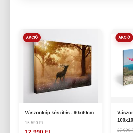
AKCIÓ
AKCIÓ
Vászonkép készítés - 60x40cm
Vászon
100x1
15 590 Ft
25 990 
12 990 Ft