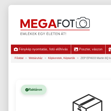
Fénykép nyomtatás, fotó előhívás
Poszter, vászon
Főoldal
»
Webáruház
»
Képkeretek, Képtartók
»
ZEP EP4633 Martin 6Q k
Raktáron
📦