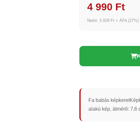
4 990 Ft
Nettó: 3 929 Ft + ÁFA (27%)
Fa babás képkeretKépk
alakú kép, átmérõ: 7,6 