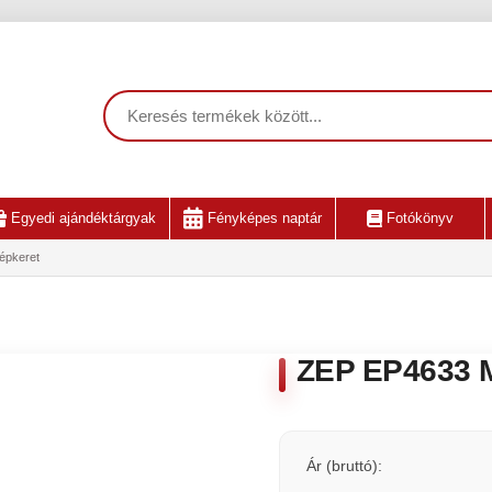
Egyedi ajándéktárgyak
Fényképes naptár
Fotókönyv
épkeret
ZEP EP4633 M
Ár (bruttó):