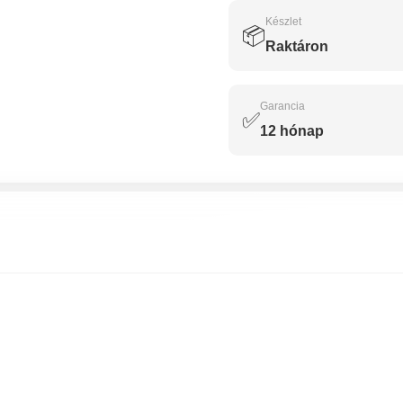
Készlet
📦
Raktáron
Garancia
✅
12 hónap