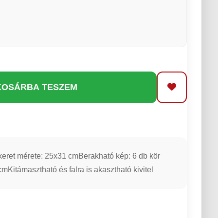
KOSÁRBA TESZEM
eret mérete: 25x31 cmBerakható kép: 6 db kör
cmKitámasztható és falra is akasztható kivitel