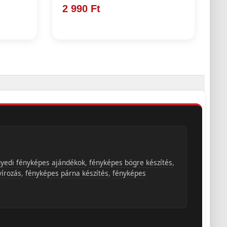
2 990 Ft
yedi fényképes ajándékok
,
fényképes bögre készítés
,
vírozás
,
fényképes párna készítés
,
fényképes