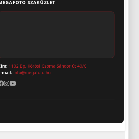
MEGAFOTO SZAKÜZLET
Cím:
1102 Bp, Kőrösi Csoma Sándor út 40/C
E-mail:
info@megafoto.hu