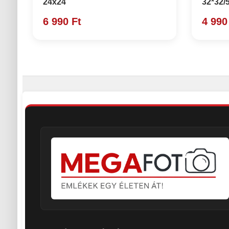
24x24
32*32/
6 990 Ft
4 990