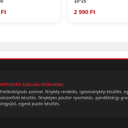
50
10*15
 Ft
2 990 Ft
NÉPSZERŰ SZOLGÁLTATÁSAINK:
Fotókidolgozás azonnal
,
fénykép rendelés
,
igazolványkép készítés
,
eg
vászonfotó készítés
,
fényképes poszter nyomtatás
,
ajándéktárgy gra
öngyújtó
,
egyedi puzzle készítés
.