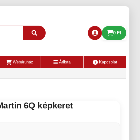
0 Ft
Webáruház
Árlista
Kapcsolat
artin 6Q képkeret