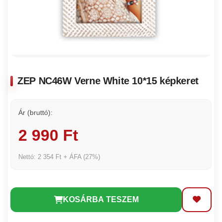
ZEP NC46W Verne White 10*15 képkeret
Ár (bruttó):
2 990 Ft
Nettó: 2 354 Ft + ÁFA (27%)
KOSÁRBA TESZEM