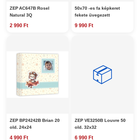
ZEP AC647B Rosel
50x70 -es fa képkeret
Natural 3Q
fekete üvegezett
2 990 Ft
9 990 Ft
📦
ZEP BP24242B Brian 20
ZEP VE3250B Louvre 50
old. 24x24
old. 32x32
4 990 Ft
6 990 Ft