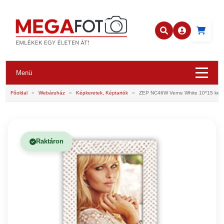
Menü
Főoldal
»
Webáruház
»
Képkeretek, Képtartók
»
ZEP NC46W Verne White 10*15 képk
Raktáron