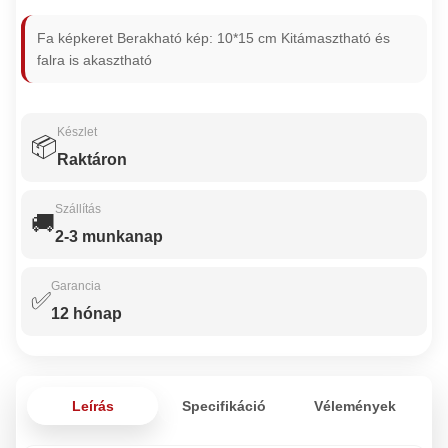
Fa képkeret Berakható kép: 10*15 cm Kitámasztható és
falra is akasztható
Készlet
📦
Raktáron
Szállítás
🚚
2-3 munkanap
Garancia
✅
12 hónap
Leírás
Specifikáció
Vélemények