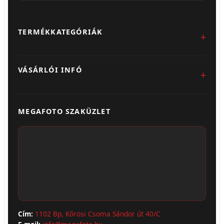
TERMÉKKATEGÓRIÁK
Fotókidolgozás
VÁSÁRLÓI INFÓ
Egyedi Ajándéktárgyak
Üzletünk & Kapcsolat
Poszter & Falikép
MEGAFOTO SZAKÜZLET
Szállítás & Fizetés
Fotónaptár
ÁSZF
Webshop (Album, Keret)
Adatvédelem
Cím:
1102 Bp, Kőrösi Csoma Sándor út 40/C