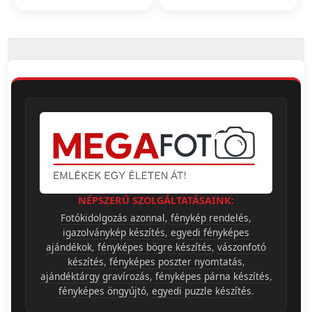
NÉPSZERŰ SZOLGÁLTATÁSAINK:
Fotókidolgozás azonnal
,
fénykép rendelés
,
igazolványkép készítés
,
egyedi fényképes
ajándékok
,
fényképes bögre készítés
,
vászonfotó
készítés
,
fényképes poszter nyomtatás
,
ajándéktárgy gravírozás
,
fényképes párna készítés
,
fényképes öngyújtó
,
egyedi puzzle készítés
.