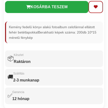
KOSÁRBA TESZEM
Kemény fedelû könyv alakú fotoalbum celofánnal ellátott
fehér betétlapokkalBerakható képek száma: 200db 10*15
méretû fénykép
Készlet
📦
Raktáron
Szállítás
🚚
2-3 munkanap
Garancia
✅
12 hónap