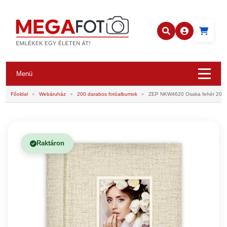
Menü
Főoldal
»
Webáruház
»
200 darabos fotóalbumok
»
ZEP NKW4620 Osaka fehér 200/
Raktáron