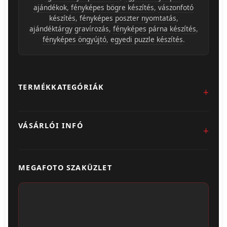
ajándékok
,
fényképes bögre készítés
,
vászonfotó
készítés
,
fényképes poszter nyomtatás
,
ajándéktárgy gravírozás
,
fényképes párna készítés
,
fényképes öngyújtó
,
egyedi puzzle készítés
.
TERMÉKKATEGÓRIÁK
Fotókidolgozás
VÁSÁRLÓI INFÓ
Egyedi Ajándéktárgyak
Üzletünk & Kapcsolat
Poszter & Falikép
MEGAFOTO SZAKÜZLET
Szállítás & Fizetés
Fotónaptár
ÁSZF
Webshop (Album, Keret)
Adatvédelem