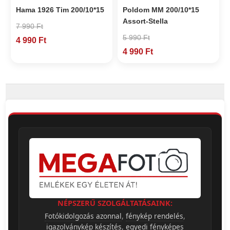
Hama 1926 Tim 200/10*15
Poldom MM 200/10*15
Assort-Stella
7 990 Ft
5 990 Ft
4 990 Ft
4 990 Ft
NÉPSZERŰ SZOLGÁLTATÁSAINK:
Fotókidolgozás azonnal
,
fénykép rendelés
,
igazolványkép készítés
,
egyedi fényképes