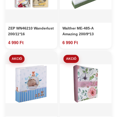
ZEP WN46210 Wanderlust
Walther ME-485-A
200/11*16
Amazing 200/9*13
4 990 Ft
6 990 Ft
AKCIÓ
AKCIÓ