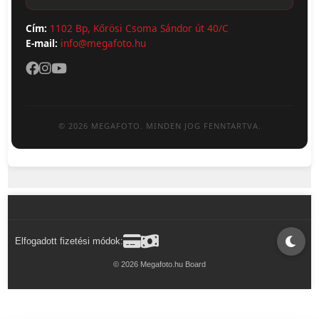
Cím:
1102 Bp, Kőrösi Csoma Sándor út 40/C
E-mail:
info@megafoto.hu
© 2026 MEGAFOTO. MINDEN JOG FENNTARTVA.
Elfogadott fizetési módok:
© 2026 Megafoto.hu Board