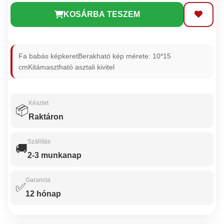
KOSÁRBA TESZEM
Fa babás képkeretBerakható kép mérete: 10*15
cmKitámasztható asztali kivitel
Készlet
📦
Raktáron
Szállítás
🚚
2-3 munkanap
Garancia
✅
12 hónap