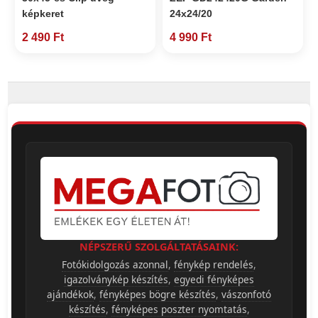
képkeret
24x24/20
2 490 Ft
4 990 Ft
NÉPSZERŰ SZOLGÁLTATÁSAINK:
Fotókidolgozás azonnal
,
fénykép rendelés
,
igazolványkép készítés
,
egyedi fényképes
ajándékok
,
fényképes bögre készítés
,
vászonfotó
készítés
,
fényképes poszter nyomtatás
,