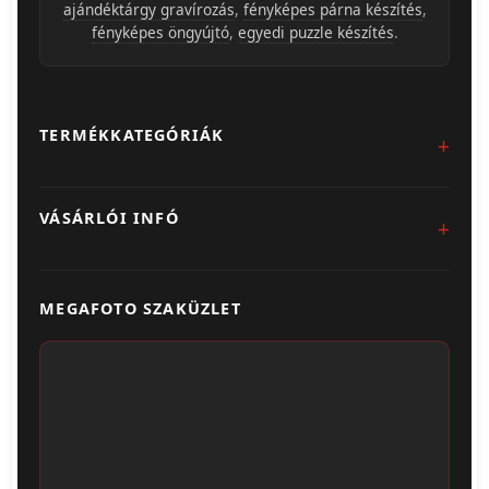
ajándéktárgy gravírozás
,
fényképes párna készítés
,
fényképes öngyújtó
,
egyedi puzzle készítés
.
TERMÉKKATEGÓRIÁK
Fotókidolgozás
VÁSÁRLÓI INFÓ
Egyedi Ajándéktárgyak
Üzletünk & Kapcsolat
Poszter & Falikép
MEGAFOTO SZAKÜZLET
Szállítás & Fizetés
Fotónaptár
ÁSZF
Webshop (Album, Keret)
Adatvédelem