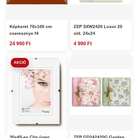
Képkeret 70x100 cm
ZEP SXW2420 Luxor 20
cseresznye f4
old. 24x24
24 990 Ft
4 990 Ft
AKCIÓ
30x45-es Clip üveg
ZEP GD242420G Garden