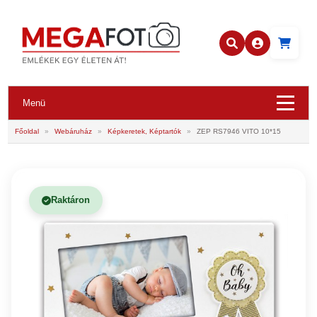
Menü
Főoldal
»
Webáruház
»
Képkeretek, Képtartók
»
ZEP RS7946 VITO 10*15
Raktáron