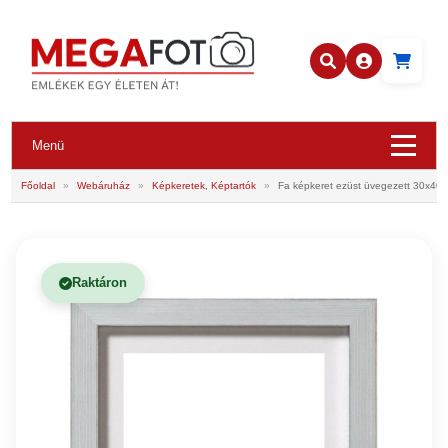
Menü
Főoldal
»
Webáruház
»
Képkeretek, Képtartók
»
Fa képkeret ezüst üvegezett 30x40
Raktáron