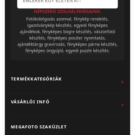
NÉPSZERŰ SZOLGÁLTATÁSAINK:
Fotókidolgozás azonnal
,
fénykép rendelés
,
igazolványkép készítés
,
egyedi fényképes
ajándékok
,
fényképes bögre készítés
,
vászonfotó
készítés
,
fényképes poszter nyomtatás
,
ajándéktárgy gravírozás
,
fényképes párna készítés
,
fényképes öngyújtó
,
egyedi puzzle készítés
.
TERMÉKKATEGÓRIÁK
Fotókidolgozás
VÁSÁRLÓI INFÓ
Egyedi Ajándéktárgyak
Üzletünk & Kapcsolat
Poszter & Falikép
MEGAFOTO SZAKÜZLET
Szállítás & Fizetés