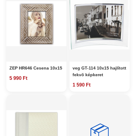
ZEP HR646 Cesena 10x15
veg GT-114 10x15 hajlított
fekvõ képkeret
5 990 Ft
1 590 Ft
📦