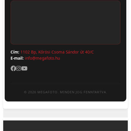
Fotónaptár
ÁSZF
Webshop (Album, Keret)
Adatvédelem
Cím:
1102 Bp, Kőrösi Csoma Sándor út 40/C
E-mail:
info@megafoto.hu
© 2026 MEGAFOTO. MINDEN JOG FENNTARTVA.