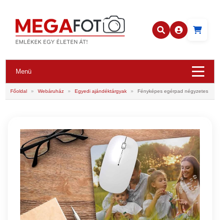
Menü
Főoldal
»
Webáruház
»
Egyedi ajándéktárgyak
»
Fényképes egérpad négyzetes