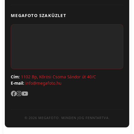
Egyedi Ajándéktárgyak
Üzletünk & Kapcsolat
Poszter & Falikép
MEGAFOTO SZAKÜZLET
Szállítás & Fizetés
Fotónaptár
ÁSZF
Webshop (Album, Keret)
Adatvédelem
Cím:
1102 Bp, Kőrösi Csoma Sándor út 40/C
E-mail:
info@megafoto.hu
© 2026 MEGAFOTO. MINDEN JOG FENNTARTVA.