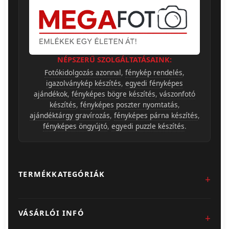
NÉPSZERŰ SZOLGÁLTATÁSAINK:
Fotókidolgozás azonnal
,
fénykép rendelés
,
igazolványkép készítés
,
egyedi fényképes
ajándékok
,
fényképes bögre készítés
,
vászonfotó
készítés
,
fényképes poszter nyomtatás
,
ajándéktárgy gravírozás
,
fényképes párna készítés
,
fényképes öngyújtó
,
egyedi puzzle készítés
.
TERMÉKKATEGÓRIÁK
Fotókidolgozás
VÁSÁRLÓI INFÓ