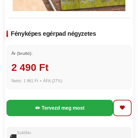
Fényképes egérpad négyzetes
Ár (bruttó):
2 490 Ft
Nettó: 1 961 Ft + ÁFA (27%)
✏️ Tervezd meg most
Szállítás
🚚