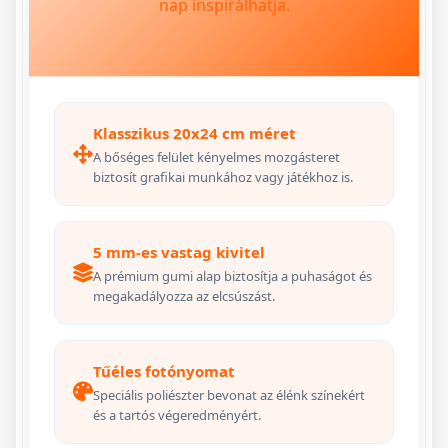
nap inspirálhatja.
Klasszikus 20x24 cm méret
A bőséges felület kényelmes mozgásteret
biztosít grafikai munkához vagy játékhoz is.
5 mm-es vastag kivitel
A prémium gumi alap biztosítja a puhaságot és
megakadályozza az elcsúszást.
Tűéles fotónyomat
Speciális poliészter bevonat az élénk színekért
és a tartós végeredményért.