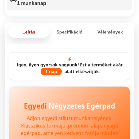
1 munkanap
Leírás
Specifikáció
Vélemények
Igen, ilyen gyorsak vagyunk! Ezt a terméket akár
1 nap
alatt elkészítjük.
Egyedi
Négyzetes Egérpad
Adjon egyedi stílust munkahelyének!
Klasszikus formájú, prémium alapanyagú
egérpad, amelyen kedvenc fotója minden