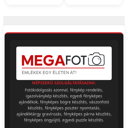
NÉPSZERŰ SZOLGÁLTATÁSAINK:
Fotókidolgozás azonnal
,
fénykép rendelés
,
igazolványkép készítés
,
egyedi fényképes
ajándékok
,
fényképes bögre készítés
,
vászonfotó
készítés
,
fényképes poszter nyomtatás
,
ajándéktárgy gravírozás
,
fényképes párna készítés
,
fényképes öngyújtó
,
egyedi puzzle készítés
.