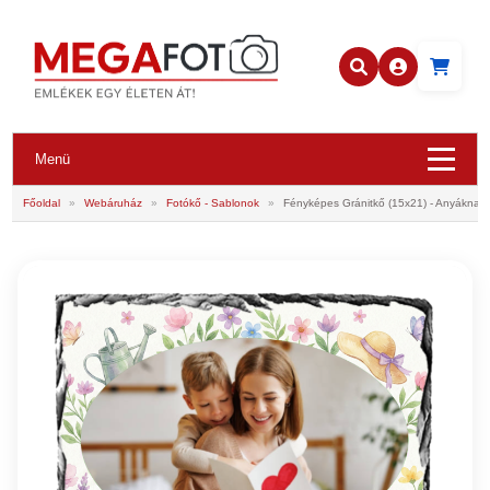
Menü
Főoldal
»
Webáruház
»
Fotókő - Sablonok
»
Fényképes Gránitkő (15x21) - Anyáknapj