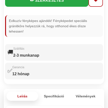
✏️ SZERKESZTÉS
Exlkuzív fényképes ajándék! Fényképedet speciális
gránitkőre helyezzük rá, hogy otthonod ékes dísze
lehessen!
Szállítás
🚚
2-3 munkanap
Garancia
✅
12 hónap
Leírás
Specifikáció
Vélemények