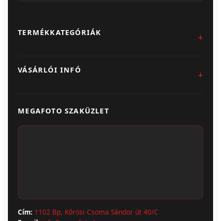
TERMÉKKATEGÓRIÁK
Fotókidolgozás
VÁSÁRLÓI INFÓ
Egyedi Ajándéktárgyak
Üzletünk & Kapcsolat
Poszter & Falikép
MEGAFOTO SZAKÜZLET
Szállítás & Fizetés
Fotónaptár
ÁSZF
Webshop (Album, Keret)
Adatvédelem
Cím:
1102 Bp, Kőrösi Csoma Sándor út 40/C