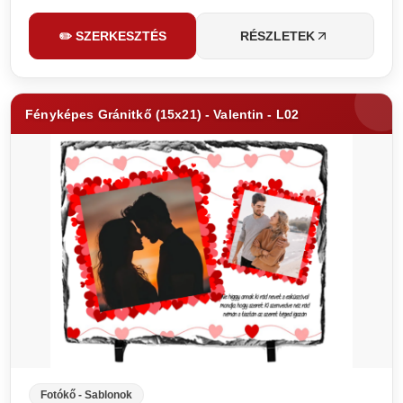
✏️ SZERKESZTÉS
RÉSZLETEK
Fényképes Gránitkő (15x21) - Valentin - L02
Fotókő - Sablonok