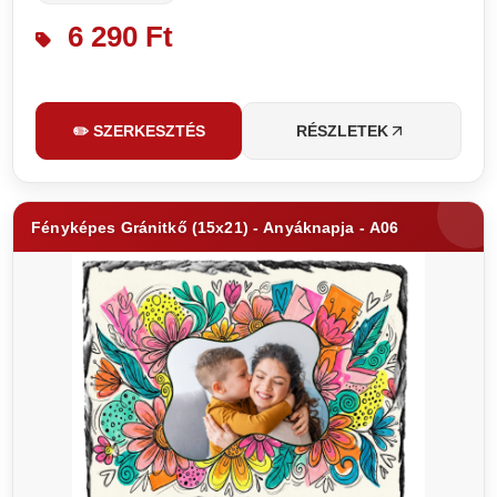
6 290 Ft
✏️ SZERKESZTÉS
RÉSZLETEK
Fényképes Gránitkő (15x21) - Anyáknapja - A06