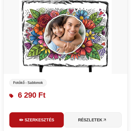
Fotókő - Sablonok
6 290 Ft
✏️ SZERKESZTÉS
RÉSZLETEK