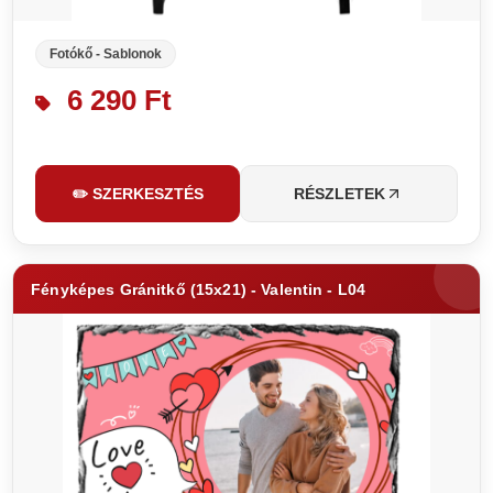
Fotókő - Sablonok
6 290 Ft
✏️ SZERKESZTÉS
RÉSZLETEK
Fényképes Gránitkő (15x21) - Valentin - L04