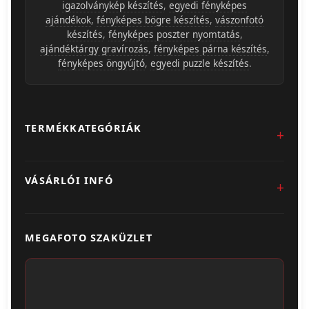
igazolványkép készítés
,
egyedi fényképes
ajándékok
,
fényképes bögre készítés
,
vászonfotó
készítés
,
fényképes poszter nyomtatás
,
ajándéktárgy gravírozás
,
fényképes párna készítés
,
fényképes öngyújtó
,
egyedi puzzle készítés
.
TERMÉKKATEGÓRIÁK
Fotókidolgozás
VÁSÁRLÓI INFÓ
Egyedi Ajándéktárgyak
Üzletünk & Kapcsolat
Poszter & Falikép
MEGAFOTO SZAKÜZLET
Szállítás & Fizetés
Fotónaptár
ÁSZF
Webshop (Album, Keret)