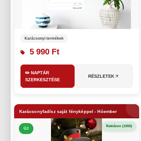
Karácsonyi termékek
5 990 Ft
✏️ NAPTÁR
RÉSZLETEK
SZERKESZTÉSE
Karácsonyfadísz saját fényképpel - Hóember
Raktáron (1000)
ÚJ