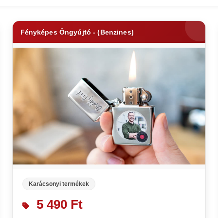
Fényképes Öngyújtó - (Benzines)
Karácsonyi termékek
5 490 Ft