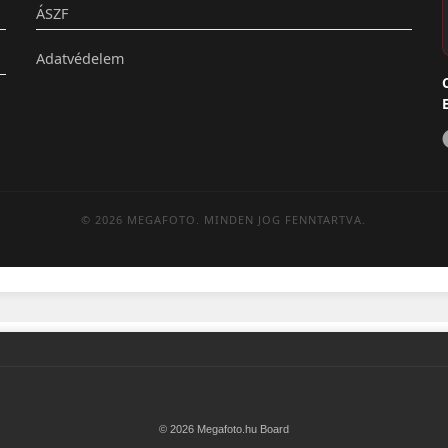
ÁSZF
Adatvédelem
© 2026 MEGAFOTO. MINDEN JOG FENNTARTVA.
© 2026 Megafoto.hu Board