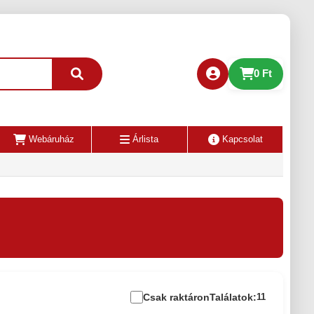
0 Ft
Webáruház
Árlista
Kapcsolat
Csak raktáron
Találatok:
11