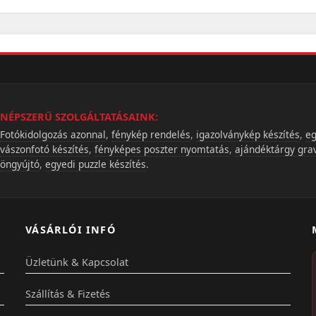
NÉPSZERŰ SZOLGÁLTATÁSAINK:
Fotókidolgozás azonnal
,
fénykép rendelés
,
igazolványkép készítés
,
eg
vászonfotó készítés
,
fényképes poszter nyomtatás
,
ajándéktárgy gra
öngyújtó
,
egyedi puzzle készítés
.
VÁSÁRLÓI INFÓ
Üzletünk & Kapcsolat
Szállítás & Fizetés