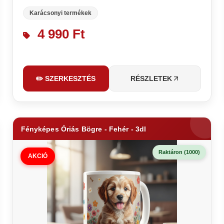
Karácsonyi termékek
4 990 Ft
✏️ SZERKESZTÉS
RÉSZLETEK
Fényképes Óriás Bögre - Fehér - 3dl
Raktáron (1000)
AKCIÓ