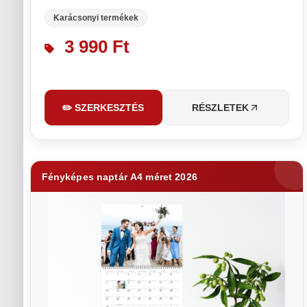
Karácsonyi termékek
3 990 Ft
✏️ SZERKESZTÉS
RÉSZLETEK
Fényképes naptár A4 méret 2026