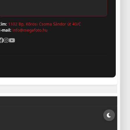
Cím:
1102 Bp, Kőrösi Csoma Sándor út 40/C
E-mail:
info@megafoto.hu