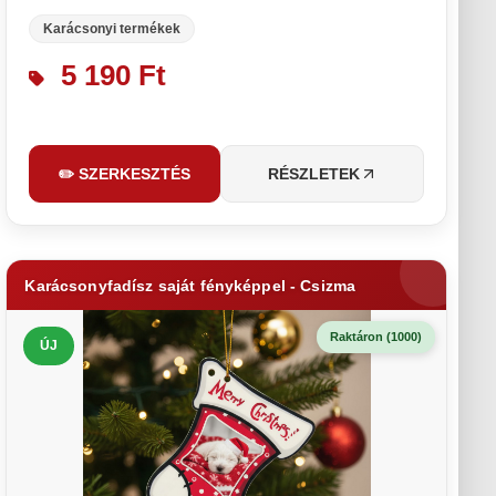
Karácsonyi termékek
5 190 Ft
✏️ SZERKESZTÉS
RÉSZLETEK
Karácsonyfadísz saját fényképpel - Csizma
Raktáron (1000)
ÚJ