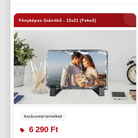
Fényképes Gránitkő - 15x21 (Fekvő)
Karácsonyi termékek
6 290 Ft