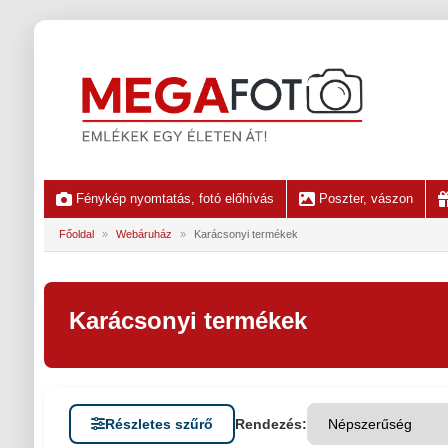
Fénykép nyomtatás, fotó előhívás
Poszter, vászon
Főoldal
»
Webáruház
»
Karácsonyi termékek
Karácsonyi termékek
Részletes szűrő
Rendezés: