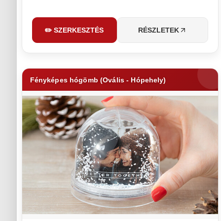
✏️ SZERKESZTÉS
RÉSZLETEK
Fényképes hógömb (Ovális - Hópehely)