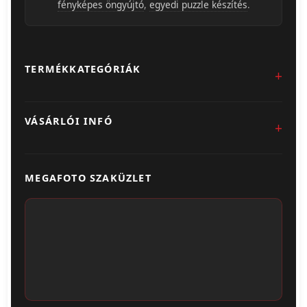
fényképes öngyújtó
,
egyedi puzzle készítés
.
TERMÉKKATEGÓRIÁK
Fotókidolgozás
VÁSÁRLÓI INFÓ
Egyedi Ajándéktárgyak
Üzletünk & Kapcsolat
Poszter & Falikép
MEGAFOTO SZAKÜZLET
Szállítás & Fizetés
Fotónaptár
ÁSZF
Webshop (Album, Keret)
Adatvédelem