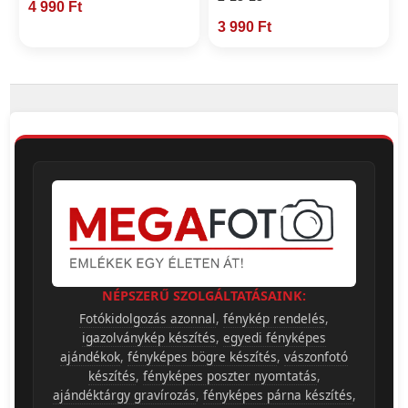
4 990 Ft
3 990 Ft
NÉPSZERŰ SZOLGÁLTATÁSAINK:
Fotókidolgozás azonnal
,
fénykép rendelés
,
igazolványkép készítés
,
egyedi fényképes
ajándékok
,
fényképes bögre készítés
,
vászonfotó
készítés
,
fényképes poszter nyomtatás
,
ajándéktárgy gravírozás
,
fényképes párna készítés
,