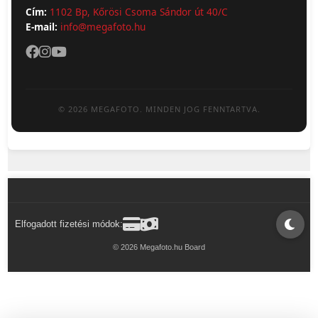
Cím:
1102 Bp, Kőrösi Csoma Sándor út 40/C
E-mail:
info@megafoto.hu
© 2026 MEGAFOTO. MINDEN JOG FENNTARTVA.
Elfogadott fizetési módok:
© 2026 Megafoto.hu Board