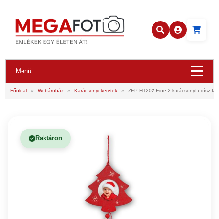
Menü
Főoldal
»
Webáruház
»
Karácsonyi keretek
»
ZEP HT202 Eine 2 karácsonyfa dísz fa
Raktáron