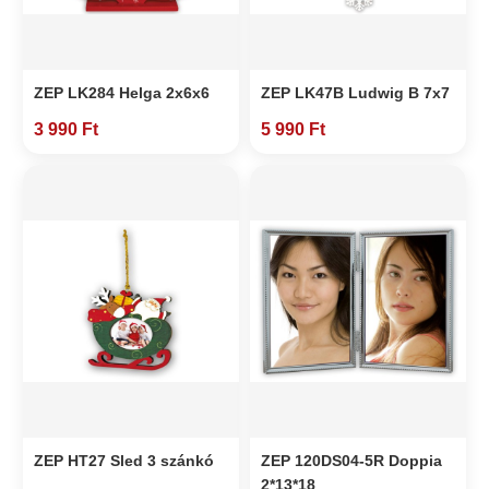
ZEP LK284 Helga 2x6x6
ZEP LK47B Ludwig B 7x7
3 990 Ft
5 990 Ft
ZEP HT27 Sled 3 szánkó
ZEP 120DS04-5R Doppia
2*13*18