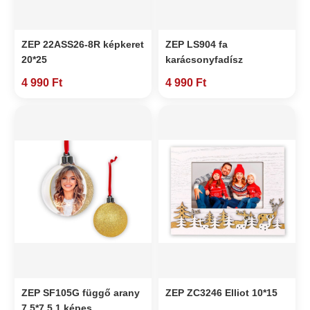
ZEP 22ASS26-8R képkeret
ZEP LS904 fa
20*25
karácsonyfadísz
4 990 Ft
4 990 Ft
ZEP SF105G függő arany
ZEP ZC3246 Elliot 10*15
7,5*7,5 1 képes