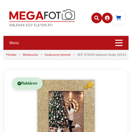
Menü
Főoldal
»
Webáruház
»
Karácsonyi keretek
»
ZEP ZT2035 képkeret Goldy 10X15
Raktáron