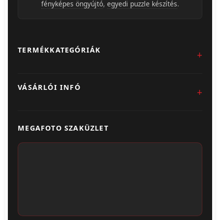
fényképes öngyújtó
,
egyedi puzzle készítés
.
TERMÉKKATEGÓRIÁK
Fotókidolgozás
VÁSÁRLÓI INFÓ
Egyedi Ajándéktárgyak
Üzletünk & Kapcsolat
Poszter & Falikép
MEGAFOTO SZAKÜZLET
Szállítás & Fizetés
Fotónaptár
ÁSZF
Webshop (Album, Keret)
Adatvédelem