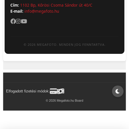
Cím:
1102 Bp, Kőrösi Csoma Sándor út 40/C
E-mail:
info@megafoto.hu
© 2026 MEGAFOTO. MINDEN JOG FENNTARTVA.
Elfogadott fizetési módok:
© 2026 Megafoto.hu Board