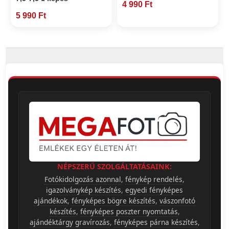
4 990 Ft
5 990 Ft
NÉPSZERŰ SZOLGÁLTATÁSAINK:
Fotókidolgozás azonnal
,
fénykép rendelés
,
igazolványkép készítés
,
egyedi fényképes
ajándékok
,
fényképes bögre készítés
,
vászonfotó
készítés
,
fényképes poszter nyomtatás
,
ajándéktárgy gravírozás
,
fényképes párna készítés
,