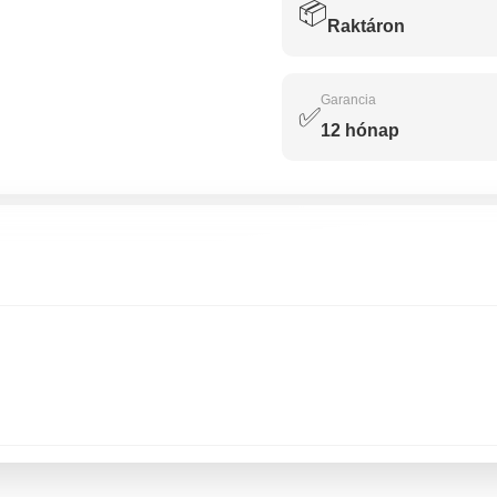
📦
Raktáron
Garancia
✅
12 hónap