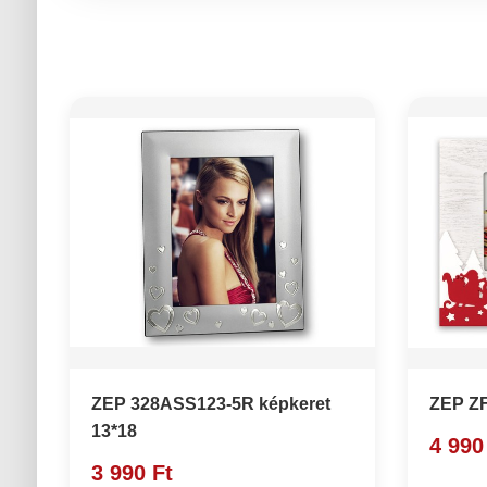
ZEP 328ASS123-5R képkeret
ZEP ZF
13*18
4 990
3 990 Ft