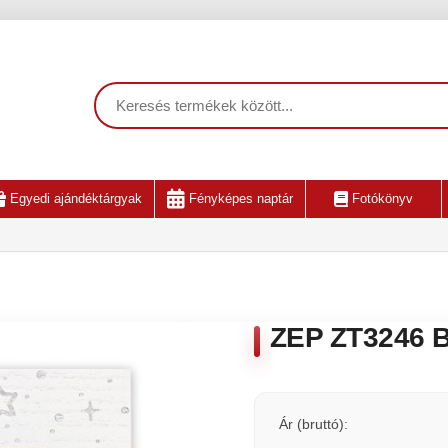
Egyedi ajándéktárgyak
Fényképes naptár
Fotókönyv
ZEP ZT3246 B
Ár (bruttó):