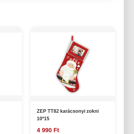
ZEP TT82 karácsonyi zokni
10*15
4 990 Ft