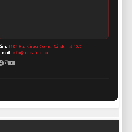
Cím:
1102 Bp, Kőrösi Csoma Sándor út 40/C
E-mail:
info@megafoto.hu