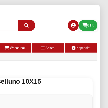
0 Ft
Webáruház
Árlista
Kapcsolat
elluno 10X15