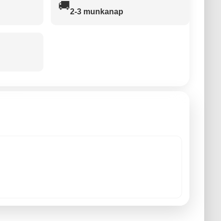
🚚
2-3 munkanap