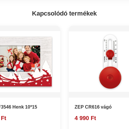
Kapcsolódó termékek
3546 Henk 10*15
ZEP CR616 vágó
 Ft
4 990 Ft