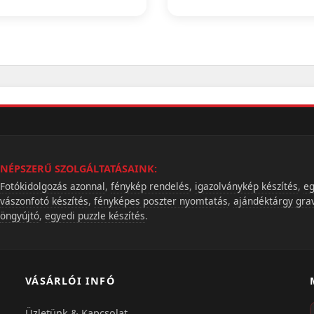
NÉPSZERŰ SZOLGÁLTATÁSAINK:
Fotókidolgozás azonnal
,
fénykép rendelés
,
igazolványkép készítés
,
eg
vászonfotó készítés
,
fényképes poszter nyomtatás
,
ajándéktárgy gra
öngyújtó
,
egyedi puzzle készítés
.
VÁSÁRLÓI INFÓ
Üzletünk & Kapcsolat