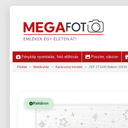
Fénykép nyomtatás, fotó előhívás
Poszter, vászon
Főoldal
»
Webáruház
»
Karácsonyi keretek
»
ZEP ZT3246 Belluno 10X15
Raktáron