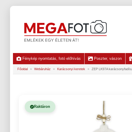
Fénykép nyomtatás, fotó előhívás
Poszter, vászon
Főoldal
»
Webáruház
»
Karácsonyi keretek
»
ZEP LK97A karácsonyfadísz 
Raktáron