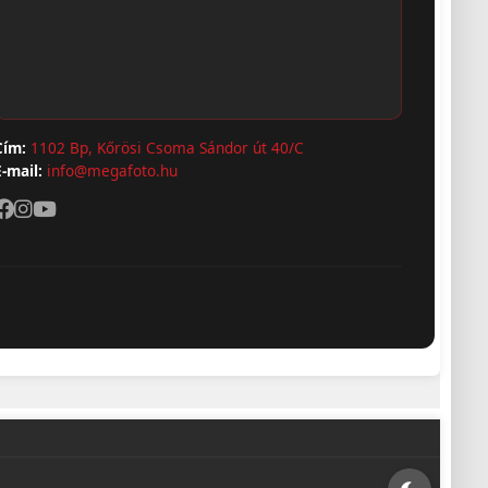
Cím:
1102 Bp, Kőrösi Csoma Sándor út 40/C
E-mail:
info@megafoto.hu