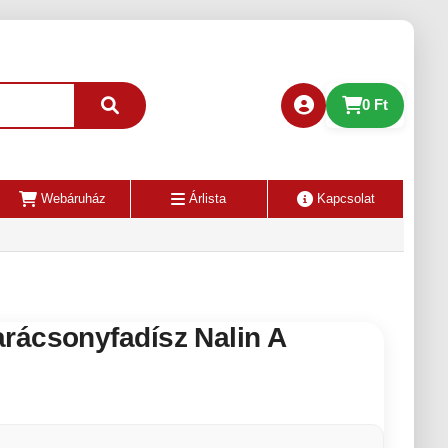
0 Ft
Webáruház
Árlista
Kapcsolat
rácsonyfadísz Nalin A