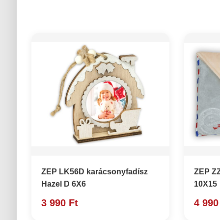
ZEP LK56D karácsonyfadísz
ZEP ZZ
Hazel D 6X6
10X15
3 990 Ft
4 990