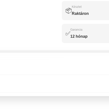
Készlet
📦
Raktáron
Garancia
✅
12 hónap