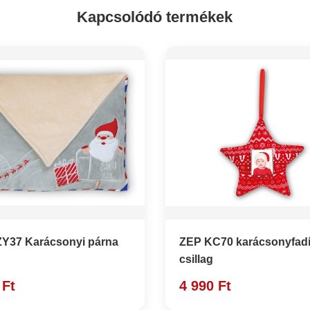
Kapcsolódó termékek
Y37 Karácsonyi párna
ZEP KC70 karácsonyfad
csillag
 Ft
4 990 Ft