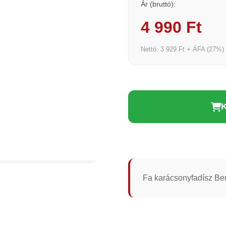
Ár (bruttó):
4 990 Ft
Nettó: 3 929 Ft + ÁFA (27%)
Fa karácsonyfadísz Ber