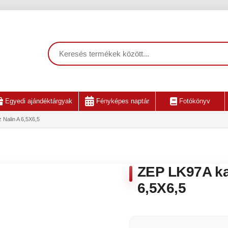
Egyedi ajándéktárgyak
Fényképes naptár
Fotókönyv
Nalin A 6,5X6,5
ZEP LK97A ka
6,5X6,5