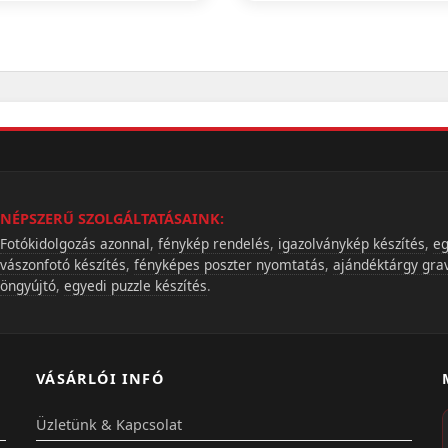
NÉPSZERŰ SZOLGÁLTATÁSAINK:
Fotókidolgozás azonnal
,
fénykép rendelés
,
igazolványkép készítés
,
eg
vászonfotó készítés
,
fényképes poszter nyomtatás
,
ajándéktárgy gra
öngyújtó
,
egyedi puzzle készítés
.
VÁSÁRLÓI INFÓ
Üzletünk & Kapcsolat